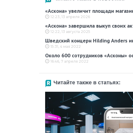
«Аскона» увеличит площади магази
12:23, 13 апреля 2026
«Аскона» завершила выкуп своих а
12:22, 13 августа 2025
Шведский концерн Hilding Anders и
15:31, 4 мая 2022
Около 600 сотрудников «Асконы» ос
16:46, 7 апреля 2022
Читайте также в статьях: