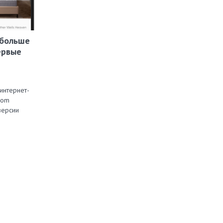
 больше
ервые
интернет-
com
версии