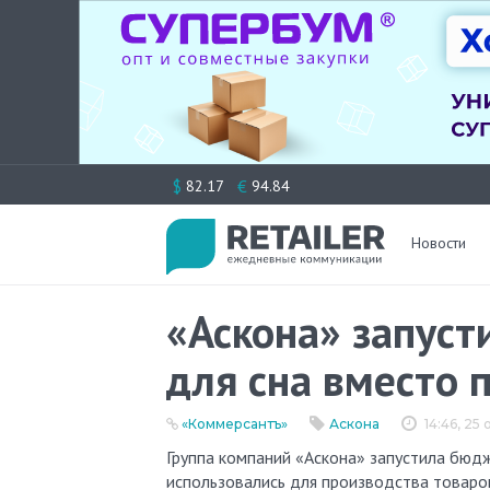
Перейти
$
€
82.17
94.84
к
содержимому
Новости
«Аскона» запус
для сна вместо 
«Коммерсантъ»
Аскона
14:46, 25
Группа компаний «Аскона» запустила бюджетную линейку товаров для сна на мощностях, которые ранее
использовались для производства товаров