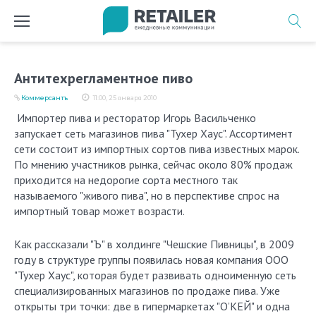
Перейти
к
содержимому
Антитехрегламентное пиво
Коммерсантъ
11:00, 25 января 2010
Импортер пива и ресторатор Игорь Васильченко
запускает сеть магазинов пива "Тухер Хаус". Ассортимент
сети состоит из импортных сортов пива известных марок.
По мнению участников рынка, сейчас около 80% продаж
приходится на недорогие сорта местного так
называемого "живого пива", но в перспективе спрос на
импортный товар может возрасти.
Как рассказали "Ъ" в холдинге "Чешские Пивницы", в 2009
году в структуре группы появилась новая компания ООО
"Тухер Хаус", которая будет развивать одноименную сеть
специализированных магазинов по продаже пива. Уже
открыты три точки: две в гипермаркетах "О’КЕЙ" и одна