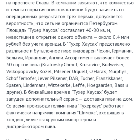
на проспекте Славы. В компании заявляют, что количество
и темпы открытия новых магазинов будут зависеть от
операционных результатов трех первых, допускается
вероятность, что сеть не ограничится Петербургом.
Площадь "Тухер Хаусов" составляет 40-80 кв. м,
инвестиции в открытие одного объекта — около 0,4 млн
рублей без учета аренды. В "Тухер Хаусах" представлено
разливное и бутылочное пиво пивоварен Чехии, Германии,
Бельгии, Ирландии, Англии. Ассортимент включает более
30 сортов пива (Kralovsky Chmel, Krusovice, Budweiser,
Velkopopovicky Kozel, Pilsener Urquell, O’Hara’s, Murphy’s,
Schofferhofer, Jever Pilsener, DAB, Tucher, Franziskaner,
Spaten, Lindemans, Wittekerke, Leffe, Hoegaarden, Bass и
другие). В ближайшее время в "Тухер Хаусах" будет
запущен дополнительный сервис — доставка пива на дом.
Со всеми производителями пива "Тухерхаус" работает
фактически напрямую: компания "Шимэкс", входящая в
холдинг, является крупным импортером и
дистрибьютором пива.