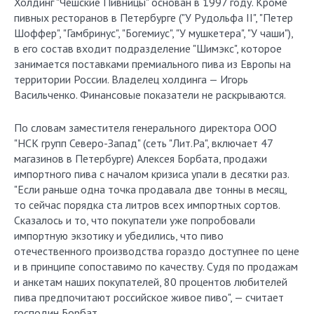
Холдинг "Чешские Пивницы" основан в 1997 году. Кроме
пивных ресторанов в Петербурге ("У Рудольфа II", "Петер
Шоффер", "Гамбринус", "Богемиус", "У мушкетера", "У чаши"),
в его состав входит подразделение "Шимэкс", которое
занимается поставками премиального пива из Европы на
территории России. Владелец холдинга — Игорь
Васильченко. Финансовые показатели не раскрываются.
По словам заместителя генерального директора ООО
"НСК групп Северо-Запад" (сеть "Лит.Ра", включает 47
магазинов в Петербурге) Алексея Борбата, продажи
импортного пива с началом кризиса упали в десятки раз.
"Если раньше одна точка продавала две тонны в месяц,
то сейчас порядка ста литров всех импортных сортов.
Сказалось и то, что покупатели уже попробовали
импортную экзотику и убедились, что пиво
отечественного производства гораздо доступнее по цене
и в принципе сопоставимо по качеству. Судя по продажам
и анкетам наших покупателей, 80 процентов любителей
пива предпочитают российское живое пиво", — считает
господин Борбат.