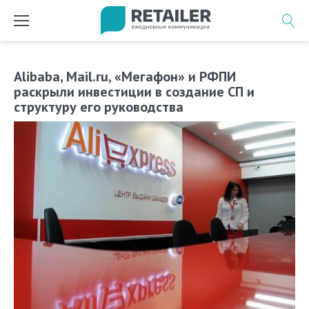
Перейти
к
содержимому
Alibaba, Mail.ru, «Мегафон» и РФПИ
раскрыли инвестиции в создание СП и
структуру его руководства