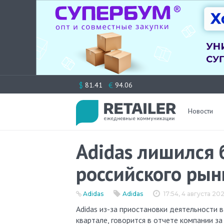
Перейти
$
€
81.41
94.06
к
содержимому
Новости
Adidas лишился 
российского рын
Adidas
Adidas
17:54, 4 августа 20
Adidas из-за приостановки деятельности в России потерял более €100 млн ($102 млн) выручки во втором
квартале, говорится в отчете компании за