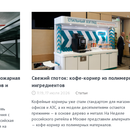
пожарная
Свежий глоток: кофе-корнер из полимер
ов и
ингредиентов
11:19, 17 июля 2026
Статьи
Кофейные корнеры уже стали стандартом для магазин
офисов и АЗС, а их модели десятилетиями остаются
овь
прежними — в основе дерево и металл. На Неделе
ния с
российского ритейла в Москве представили альтернат
сийская
— кофе-корнер из полимерных материалов.
я на