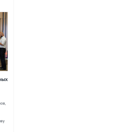
ных
ов,
иву