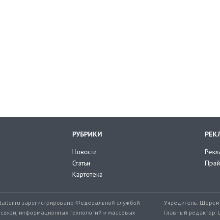
РУБРИКИ
РЕК
Новости
Рекл
Статьи
Прай
Картотека
tailer.ru зарегистрировано Федеральной службой
Учредитель: Шереме
 связи, информационных технологий и массовых
Главный редактор: 