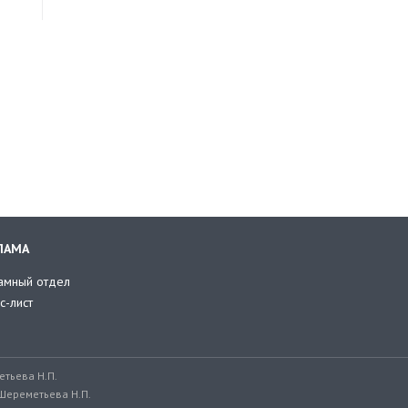
ЛАМА
амный отдел
с-лист
тьева Н.П.
Шереметьева Н.П.