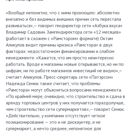
«Вообще непонятно, что с ними произошло: абсолютно
внезапно и без видимых внешних причин сеть перестала
развиваться»,— говорит гендиректор сети «Азбука вкуса»
Владимир Садовин. Замгендиректора сети «12 месяцев»
(работает в схожем с «Рамстором» формате) Октам
Аликулов видит причины кризиса «Рамстора» в двух
факторах: недостаточном финансировании и слабом
менеджменте. «Кажется, что им просто неинтересно
работать. Вроде и магазины новые открываются, но ни по
цифрам, ни по работе магазинов инвестиций не видно»,—
считает Аликулов. Пресс-секретарь сети «Патэрсон»
Надежда Сенюк также считает, что проблемы
«Рамстора» могут объясняться вопросами менеджмента.
«По крайней мере, очевидно, что строительство и сдача в
аренду торговых центров у них получается гораздолучше,
чем строительство сети супермаркетов»,— говорит Сенюк.
«Действительно, у компании отсутствует четкое
позиционирование — это и не дискаунтер, и не
супермаркет, а нечто среднее, непонятное для