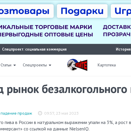
Спецпроект: социальная коммерция
История
Статьи
Спецпроекты
Картотека
д рынок безалкогольного 
,
падение продаж
09:57, 23 мая 2023
ммерсант» со ссылкой на данные NielsenIQ.