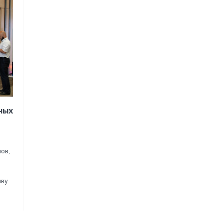
ных
ов,
иву