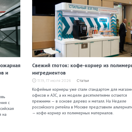
пожарная
Свежий глоток: кофе-корнер из полимер
ов и
ингредиентов
11:19, 17 июля 2026
Статьи
Кофейные корнеры уже стали стандартом для магазин
офисов и АЗС, а их модели десятилетиями остаются
овь
прежними — в основе дерево и металл. На Неделе
ния с
российского ритейла в Москве представили альтернат
сийская
— кофе-корнер из полимерных материалов.
я на