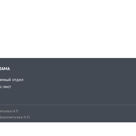
ЛАМА
амный отдел
с-лист
тьева Н.П.
Шереметьева Н.П.