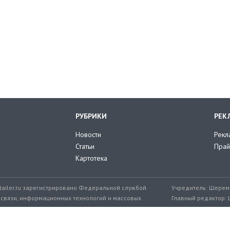
РУБРИКИ
РЕК
Новости
Рекл
Статьи
Прай
Картотека
tailer.ru зарегистрировано Федеральной службой
Учредитель: Шереме
 связи, информационных технологий и массовых
Главный редактор: 
мер: ЭЛ № ФС 77-71776 от 08.12.2017