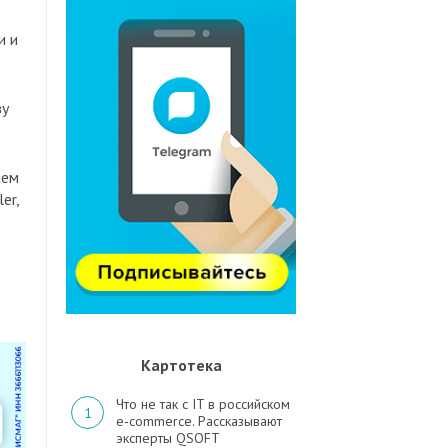
и и
зу
ием
er,
Картотека
Что не так с IT в российском
e-commerce. Рассказывают
эксперты QSOFT