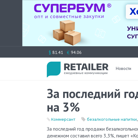
Перейти
$
€
81.41
94.06
к
содержимому
Новости
За последний го
на 3%
Коммерсант
безалкогольные напитки
За последний год продажи безалкогольного пива в России в натуральном выражении упали на 3%, а рост в
денежном составил всего 3,3%, пишет «Ко