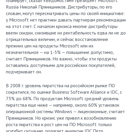
планирует, сказал «Ведомостям» президент Microsoft
Russia Николай Прянишников. Дистрибуторы, по его
словам, могут пересматривать цены по своей инициативе:
у Microsoft нет практики давать партнерам рекомендации
на этот счет. С началом кризиса многие дистрибуторы
ввели скидки, снизившие их рентабельность едва ли не до
отрицательных величин, и сейчас восстановление
прежних цен на продукты Microsoft или их
незначительное — на 1-5% — повышение допустимо,
считает Прянишников. Но важно, чтобы эти продукты
оставались доступными для российских покупателей,
подчеркивает он.
В 2008 г. уровень пиратства на российском рынке ПО
сократился, по оценке Business Software Alliance и IDC, c
73% до 68%. По продуктам Microsoft средний уровень
пиратства еще ниже — например, около 60% установок
операционной системы Windows — лицензионные, считает
Прянишников. Но кризис уже привел к возобновлению
роста пиратства и рост цен на ПО Microsoft только
усугубит ситуацию, полагает аналитик IDC Петр