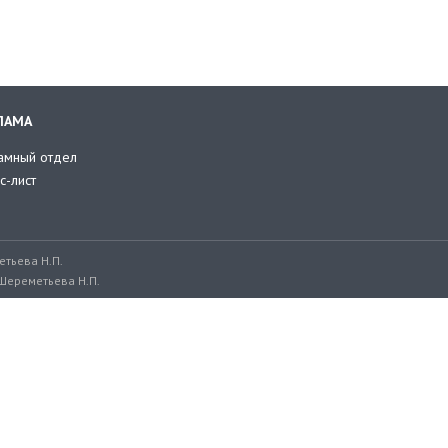
ЛАМА
амный отдел
с-лист
тьева Н.П.
Шереметьева Н.П.
ru, adv@retailer.ru