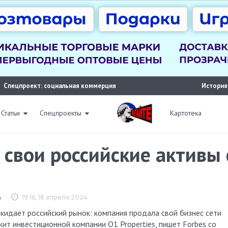
Спецпроект: социальная коммерция
История
Статьи
Спецпроекты
Картотека
свои российские активы 
ь
19:16, 18 апреля 2024
жит инвестиционной компании O1 Properties, пишет Forbes со