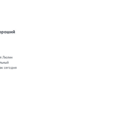
хороший
л Люлин
ильный
ак сегодня