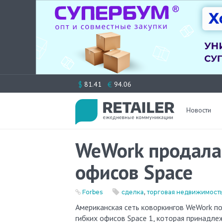
Перейти
$
€
81.41
94.06
к
содержимому
Новости
WeWork продала 
офисов Space
Forbes
сделка
,
торговая недвижимост
Американская сеть коворкингов WeWork покидает российский рынок: компания продала свой бизнес сети
гибких офисов Space 1, которая принадле