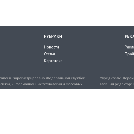
РУБРИКИ
РЕК
Новости
Рекл
Статьи
Прай
Картотека
tailer.ru зарегистрировано Федеральной службой
Учредитель: Шереме
 связи, информационных технологий и массовых
Главный редактор: 
мер: ЭЛ № ФС 77-71776 от 08.12.2017
+7 999 217-32-45
Эл. почта редакции: editor@retailer.
Разработчик сайта