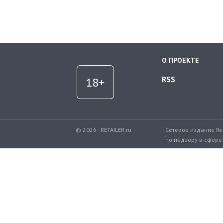
О ПРОЕКТЕ
RSS
© 2026 - RETAILER.ru
Сетевое издание Re
по надзору в сфере
коммуникаций.
Регистрационный но
Телефон редакции: 