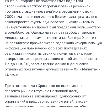
Ранее он старался не подставляться под атаки
сторонников жесткого госрегулирования розничной
торговли, ставшие чрезвычайно агрессивными с июня
2009 года, после появления в Госдуме альтернативного
законопроекта группы единороссов — исключительно
«антиритейловый» проект был поддержан большинством
агролоббистов. Однако на этот раз свободу торговли
министр защищал сам — презентация Виктора Христенко
на президиуме правительства содержала исчерпывающую
информацию практически обо всех последствиях
реализации инициатив своих оппонентов с анализом
выигрывающих и проигрывающих от той или иной меры.
По данным “Ъ”, рассмотрение дошло и до анализа
отдельных показателей крупных сетей — X5, «Магнита» и
«Дикси».
При этом господин Христенко во всех пунктах
презентации не отступил от основной идеи,
закладываемой в законопроект: долгосрочно от
ограничений в продовольственном ритейле (идеи
госрегулирования непродовольственного ритейла,