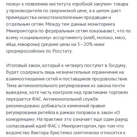
полку» к появлению института «пробной закупки» товара
у производителя по сверхнизкой цене, а в целом дает
преимущества низкотехнологичным продавцам и
отдельным сетям. Между тем данные мониторинга
Минпромторга по федеральным сетям показывают, что по
всему «социальному» ассортименту (хлеб, молоко, мясо,
яйца, макароны) средние цены на 5–20% ниже
среднероссийских по Росстату.
Итоговый закон, который к четвергу поступит в Госдуму,
будет содержать лишь незначительные ограничения на
взаимоотношения сетей и поставщиков продовольствия.
Тема антимонопольного регулирования из закона почти
выведена, хотя часть контроля над практиками торговли
передается ФАС. Антимонопольной службе
рекомендовано добиваться изменений правил
регулирования ритейла в рамках поправок в закон «О
конкуренции». На практике это означает еще один раунд
согласований идей ФАС с Минпромторгом, при том что
ведомство Виктора Христенко скептически относится к