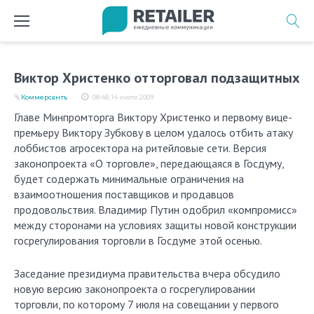
Перейти
к
содержимому
Виктор Христенко отторговал подзащитных
Коммерсантъ
08:48, 14 июля 2009
Главе Минпромторга Виктору Христенко и первому вице-
премьеру Виктору Зубкову в целом удалось отбить атаку
лоббистов агросектора на ритейловые сети. Версия
законопроекта «О торговле», передающаяся в Госдуму,
будет содержать минимальные ограничения на
взаимоотношения поставщиков и продавцов
продовольствия. Владимир Путин одобрил «компромисс»
между сторонами на условиях защиты новой конструкции
госрегулирования торговли в Госдуме этой осенью.
Заседание президиума правительства вчера обсудило
новую версию законопроекта о госрегулировании
торговли, по которому 7 июля на совещании у первого