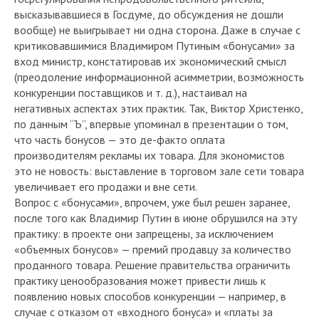
высказывавшиеся в Госдуме, до обсуждения не дошли
вообще) не выигрывает ни одна сторона. Даже в случае с
критиковавшимися Владимиром Путиным «бонусами» за
вход министр, констатировав их экономический смысл
(преодоление информационной асимметрии, возможность
конкуренции поставщиков и т. д.), настаивал на
негативных аспектах этих практик. Так, Виктор Христенко,
по данным “Ъ”, впервые упоминал в презентации о том,
что часть бонусов — это де-факто оплата
производителям рекламы их товара. Для экономистов
это не новость: выставление в торговом зале сети товара
увеличивает его продажи и вне сети.
Вопрос с «бонусами», впрочем, уже был решен заранее,
после того как Владимир Путин в июне обрушился на эту
практику: в проекте они запрещены, за исключением
«объемных бонусов» — премий продавцу за количество
проданного товара. Решение правительства ограничить
практику ценообразования может привести лишь к
появлению новых способов конкуренции — например, в
случае с отказом от «входного бонуса» и «платы за