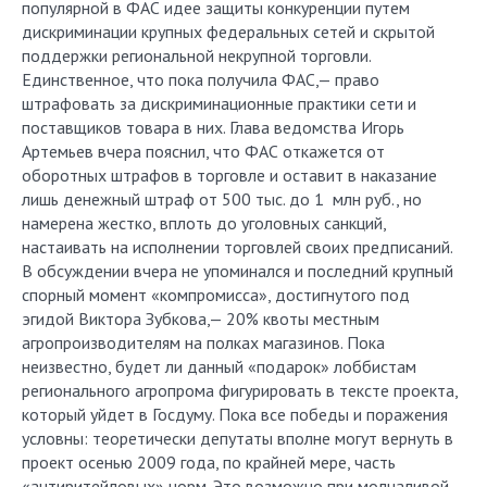
популярной в ФАС идее защиты конкуренции путем
дискриминации крупных федеральных сетей и скрытой
поддержки региональной некрупной торговли.
Единственное, что пока получила ФАС,— право
штрафовать за дискриминационные практики сети и
поставщиков товара в них. Глава ведомства Игорь
Артемьев вчера пояснил, что ФАС откажется от
оборотных штрафов в торговле и оставит в наказание
лишь денежный штраф от 500 тыс. до 1 млн руб., но
намерена жестко, вплоть до уголовных санкций,
настаивать на исполнении торговлей своих предписаний.
В обсуждении вчера не упоминался и последний крупный
спорный момент «компромисса», достигнутого под
эгидой Виктора Зубкова,— 20% квоты местным
агропроизводителям на полках магазинов. Пока
неизвестно, будет ли данный «подарок» лоббистам
регионального агропрома фигурировать в тексте проекта,
который уйдет в Госдуму. Пока все победы и поражения
условны: теоретически депутаты вполне могут вернуть в
проект осенью 2009 года, по крайней мере, часть
«антиритейловых» норм. Это возможно при молчаливой