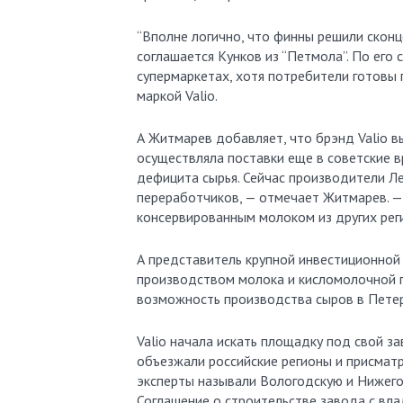
“Вполне логично, что финны решили сконц
соглашается Кунков из “Петмола”. По его 
супермаркетах, хотя потребители готовы 
маркой Valio.
А Житмарев добавляет, что брэнд Valio в
осуществляла поставки еще в советские 
дефицита сырья. Сейчас производители Л
переработчиков, — отмечает Житмарев. 
консервированным молоком из других рег
А представитель крупной инвестиционной 
производством молока и кисломолочной пр
возможность производства сыров в Петер
Valio начала искать площадку под свой з
объезжали российские регионы и присмат
эксперты называли Вологодскую и Нижего
Соглашение о строительстве завода с вл