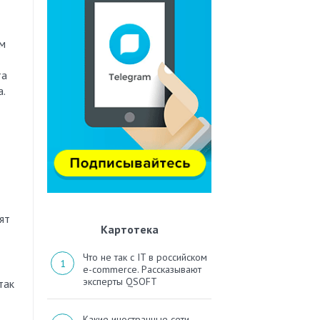
ем
та
.
ят
Картотека
Что не так с IT в российском
e-commerce. Рассказывают
эксперты QSOFT
так
Какие иностранные сети