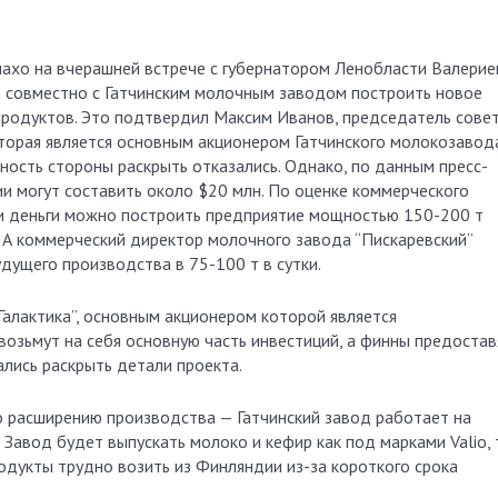
онахо на вчерашней встрече с губернатором Ленобласти Валери
ет совместно с Гатчинским молочным заводом построить новое
родуктов. Это подтвердил Максим Иванов, председатель сове
торая является основным акционером Гатчинского молокозавода
ость стороны раскрыть отказались. Однако, по данным пресс-
и могут составить около $20 млн. По оценке коммерческого
ти деньги можно построить предприятие мощностью 150-200 т
. А коммерческий директор молочного завода “Пискаревский”
дущего производства в 75-100 т в сутки.
Галактика”, основным акционером которой является
возьмут на себя основную часть инвестиций, а финны предостав
ались раскрыть детали проекта.
о расширению производства — Гатчинский завод работает на
 Завод будет выпускать молоко и кефир как под марками Valio, 
родукты трудно возить из Финляндии из-за короткого срока