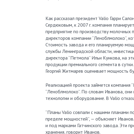
Как рассказал президент Valio Гарри Сал
Сердюковым, к 2007 г. компания планиру
предприятие по производству молочных п
директоров компании “Леноблмолоко”, ко
Стоимость завода и его планируемую мощн
службы Ленинградской области, инвестици
директора “Петмола” Ильи Кункова, на э
продукции премиального сегмента в сутки
Георгий Житмарев оценивает мощность бу
Реализацией проекта займется компания “
“Леноблмолоко”. По словам Иванова, они 
технологии и оборудование. В Valio отказ
“Планы Valio совпали с нашими планами п
пределе мощностей”, — объясняет Иванов.
и под марками Гатчинского завода. Эти п
хранения, говорит Иванов.