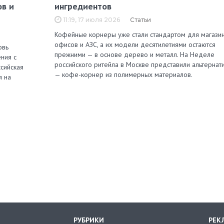
ов и
ингредиентов
11:19, 17 июля 2026
Статьи
Кофейные корнеры уже стали стандартом для магазин
офисов и АЗС, а их модели десятилетиями остаются
овь
прежними — в основе дерево и металл. На Неделе
ния с
российского ритейла в Москве представили альтернат
сийская
— кофе-корнер из полимерных материалов.
я на
РУБРИКИ
РЕК