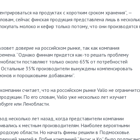
ентрироваться на продуктах с коротким сроком хранения”, —
словам, сейчас финская продукция представлена лишь в несколь
покупать молоко и кефир только потому, что они производятся
ызовет доверие на российском рынке, так как компания
времена. “Однако финнам придется как-то решать проблему
енобласти поставляют только около 65% от потребностей
— Остальные 35% производители вынуждены компенсировать
ионов и порошковыми добавками”.
компании считает, что на российском рынке Valio не ограничитс
одукции. По его словам, Valio уже несколько лет изучает
бурге или Ленобласти.
авод несколько лет назад, когда представители компании
ривались к местным производителям. Наиболее вероятными
родскую области. Но начать финны решили в Подмосковье.
адеющей землей в Лобне компанией “Аксис и Ко” было подписан