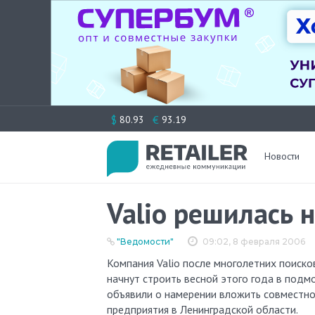
Перейти
$
€
80.93
93.19
к
содержимому
Новости
Valio решилась 
"Ведомости"
09:02, 8 февраля 2006
Компания Valio после многолетних поисков определилась с размещением своих заводов в России. Первый
начнут строить весной этого года в подм
объявили о намерении вложить совместно
предприятия в Ленинградской области.