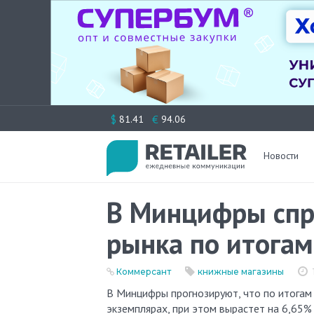
Перейти
$
€
81.41
94.06
к
содержимому
Новости
В Минцифры спр
рынка по итогам
Коммерсант
книжные магазины
В Минцифры прогнозируют, что по итогам 2023 года книжный рынок в России сократится на 9,07% в
экземплярах, при этом вырастет на 6,65