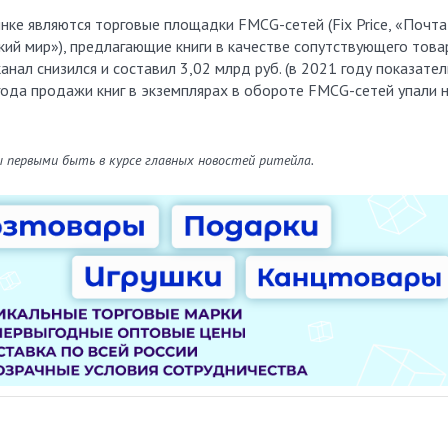
ке являются торговые площадки FMCG-сетей (Fix Price, «Почта
кий мир»), предлагающие книги в качестве сопутствующего това
нал снизился и составил 3,02 млрд руб. (в 2021 году показател
 года продажи книг в экземплярах в обороте FMCG-сетей упали 
ы первыми быть в курсе главных новостей ритейла.