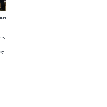
ных
ов,
иву