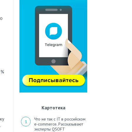
по
3%
Картотека
ку
Что не так с IT в российском
e-commerce. Рассказывают
.
эксперты QSOFT