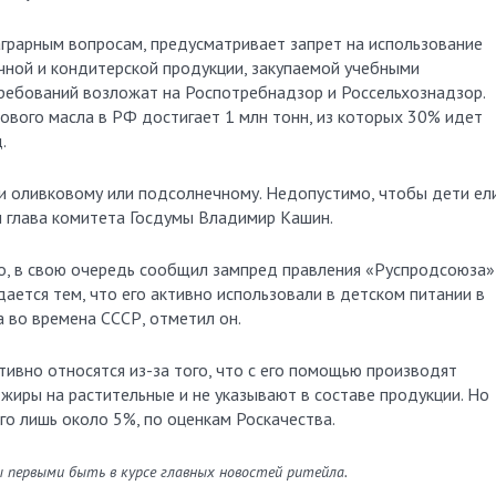
грарным вопросам, предусматривает запрет на использование
чной и кондитерской продукции, закупаемой учебными
ребований возложат на Роспотребнадзор и Россельхознадзор.
вого масла в РФ достигает 1 млн тонн, из которых 30% идет
.
и оливковому или подсолнечному. Недопустимо, чтобы дети ел
 глава комитета Госдумы Владимир Кашин.
о, в свою очередь сообщил зампред правления «Руспродсоюза»
ется тем, что его активно использовали в детском питании в
 во времена СССР, отметил он.
тивно относятся из-за того, что с его помощью производят
жиры на растительные и не указывают в составе продукции. Но
го лишь около 5%, по оценкам Роскачества.
ы первыми быть в курсе главных новостей ритейла.