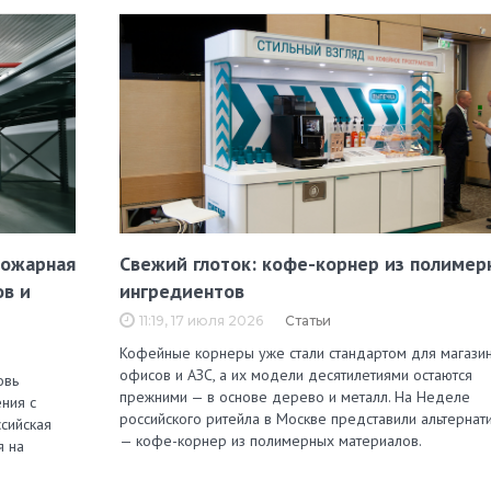
пожарная
Свежий глоток: кофе-корнер из полимер
ов и
ингредиентов
11:19, 17 июля 2026
Статьи
Кофейные корнеры уже стали стандартом для магазин
офисов и АЗС, а их модели десятилетиями остаются
овь
прежними — в основе дерево и металл. На Неделе
ния с
российского ритейла в Москве представили альтернат
сийская
— кофе-корнер из полимерных материалов.
я на