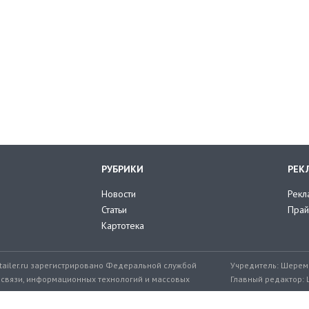
РУБРИКИ
РЕК
Новости
Рекл
Статьи
Прай
Картотека
tailer.ru зарегистрировано Федеральной службой
Учредитель: Шереме
 связи, информационных технологий и массовых
Главный редактор: 
мер: ЭЛ № ФС 77-71776 от 08.12.2017