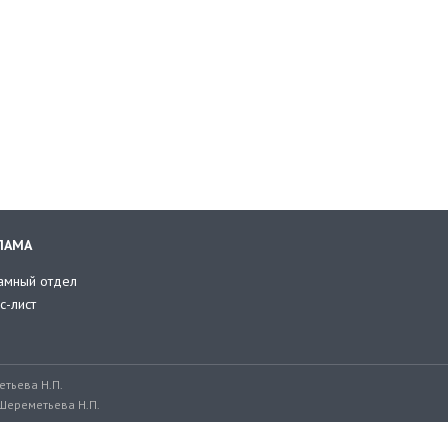
ЛАМА
амный отдел
с-лист
тьева Н.П.
Шереметьева Н.П.