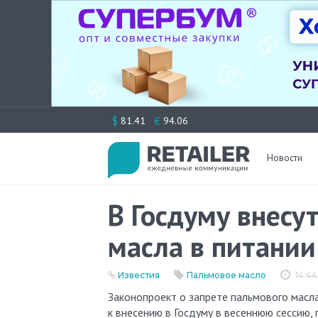
Перейти
$
€
81.41
94.06
к
содержимому
Новости
В Госдуму внесу
масла в питании
Известия
Пальмовое масло
14:4
Законопроект о запрете пальмового масла в продуктах для школ, детских садов и вузов готовится
к внесению в Госдуму в весеннюю сессию, 