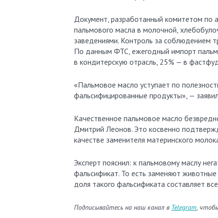
Документ, разработанный комитетом по а
пальмового масла в молочной, хлебобуло
заведениями. Контроль за соблюдением т
По данным ФТС, ежегодный импорт пальмо
в кондитерскую отрасль, 25% — в фастфуд
«Пальмовое масло уступает по полезност
фальсифицированные продукты», — заявил
Качественное пальмовое масло безвредн
Дмитрий Леонов. Это косвенно подтвержда
качестве заменителя материнского молока
Эксперт пояснил: к пальмовому маслу нега
фальсификат. То есть заменяют животные 
доля такого фальсификата составляет все
Подписывайтесь на наш канал в
Telegram
, чтоб