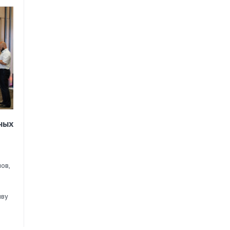
ных
ов,
иву