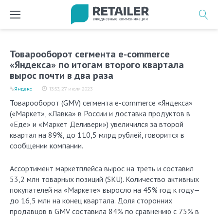
Перейти
к
содержимому
Товарооборот сегмента e-commerce
«Яндекса» по итогам второго квартала
вырос почти в два раза
Яндекс
13:53, 27 июля 2023
Товарооборот (GMV) сегмента e-commerce «Яндекса»
(«Маркет», «Лавка» в России и доставка продуктов в
«Еде» и «Маркет Деливери») увеличился за второй
квартал на 89%, до 110,5 млрд рублей, говорится в
сообщении компании.
Ассортимент маркетплейса вырос на треть и составил
53,2 млн товарных позиций (SKU). Количество активных
покупателей на «Маркете» выросло на 45% год к году—
до 16,5 млн на конец квартала. Доля сторонних
продавцов в GMV составила 84% по сравнению с 75% в