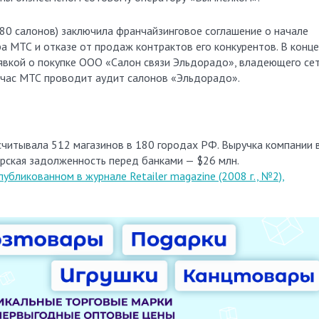
 580 салонов) заключила франчайзинговое соглашение о начале
а МТС и отказе от продаж контрактов его конкурентов. В конце
аявкой о покупке ООО «Салон связи Эльдорадо», владеющего се
йчас МТС проводит аудит салонов «Эльдорадо».
асчитывала 512 магазинов в 180 городах РФ. Выручка компании 
торская задолженность перед банками — $26 млн.
публикованном в журнале Retailer magazine (2008 г., №2),