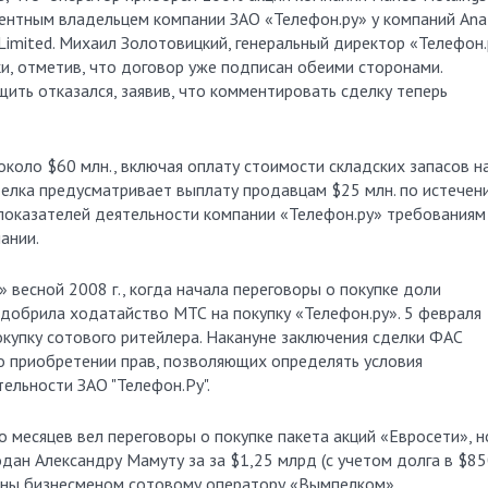
оцентным владельцем компании ЗАО «Телефон.ру» у компаний Ana
 Limited. Михаил Золотовицкий, генеральный директор «Телефон.
и, отметив, что договор уже подписан обеими сторонами.
ть отказался, заявив, что комментировать сделку теперь
коло $60 млн., включая оплату стоимости складских запасов н
делка предусматривает выплату продавцам $25 млн. по истечен
 показателей деятельности компании «Телефон.ру» требованиям
ании.
 весной 2008 г., когда начала переговоры о покупке доли
одобрила ходатайство МТС на покупку «Телефон.ру». 5 февраля
купку сотового ритейлера. Накануне заключения сделки ФАС
 приобретении прав, позволяющих определять условия
ельности ЗАО "Телефон.Ру".
 месяцев вел переговоры о покупке пакета акций «Евросети», н
одан Александру Мамуту за за $1,25 млрд (с учетом долга в $8
аны бизнесменом сотовому оператору «Вымпелком».