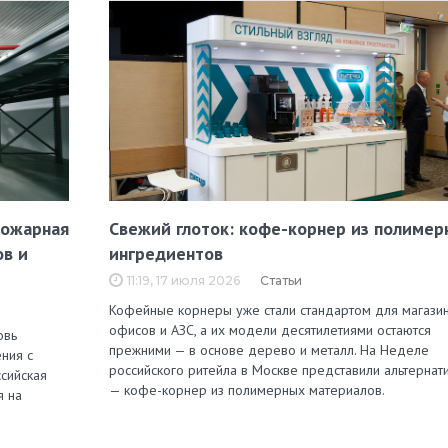
пожарная
Свежий глоток: кофе-корнер из полимер
ов и
ингредиентов
11:19, 17 июля 2026
Статьи
Кофейные корнеры уже стали стандартом для магазин
офисов и АЗС, а их модели десятилетиями остаются
овь
прежними — в основе дерево и металл. На Неделе
ния с
российского ритейла в Москве представили альтернат
сийская
— кофе-корнер из полимерных материалов.
я на