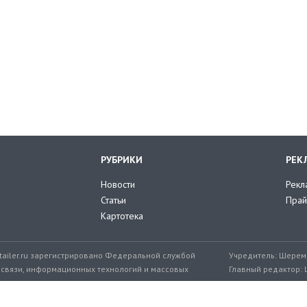
РУБРИКИ
РЕК
Новости
Рекл
Статьи
Прай
Картотека
tailer.ru зарегистрировано Федеральной службой
Учредитель: Шереме
 связи, информационных технологий и массовых
Главный редактор: 
мер: ЭЛ № ФС 77-71776 от 08.12.2017