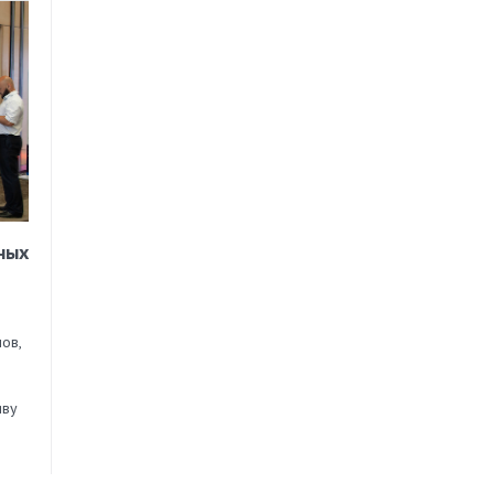
ных
ов,
иву