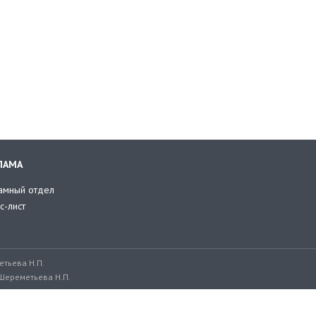
ЛАМА
амный отдел
с-лист
тьева Н.П.
Шереметьева Н.П.