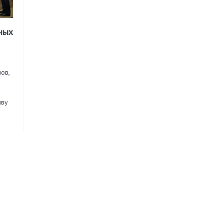
ных
ов,
иву