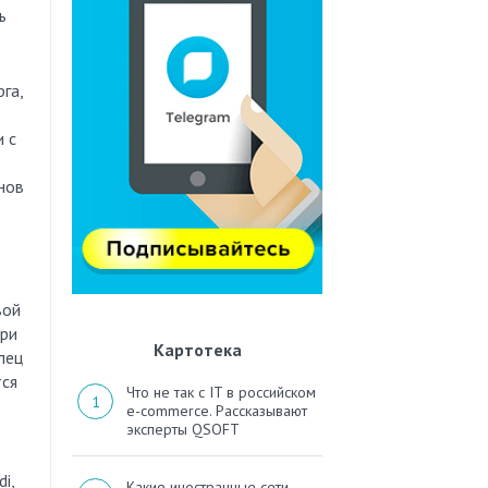
ь
га,
 с
нов
вой
При
Картотека
лец
тся
Что не так с IT в российском
e-commerce. Рассказывают
эксперты QSOFT
i,
Какие иностранные сети