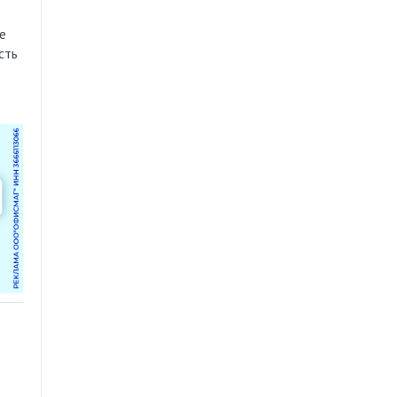
е
сть