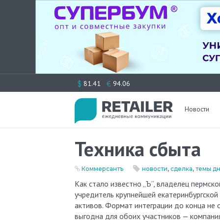
Перейти
$
€
81.41
94.06
к
содержимому
Новости
Техника сбыта
Коммерсантъ
новости
,
сделка
,
темы д
Как стало известно „Ъ“, владелец пермской сети магазинов бытовой техники «Сатурн-Р» Александр Репин и
учредитель крупнейшей екатеринбургской
активов. Формат интеграции до конца не 
выгодна для обоих участников — компани