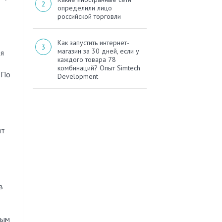
определили лицо
российской торговли
Как запустить интернет-
магазин за 30 дней, если у
ья
каждого товара 78
комбинаций? Опыт Simtech
 По
Development
ит
в
ным