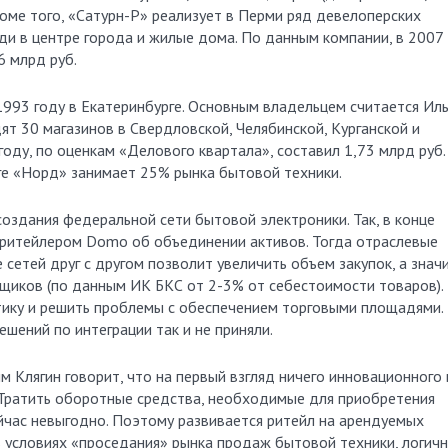
 Кроме того, «Сатурн-Р» реализует в Перми ряд девелоперских
ди в центре города и жилые дома. По данным компании, в 2007
6 млрд руб.
1993 году в Екатеринбурге. Основным владельцем считается Ил
ят 30 магазинов в Свердловской, Челябинской, Курганской и
году, по оценкам «Делового квартала», составил 1,73 млрд руб.
рге «Норд» занимает 25% рынка бытовой техники.
оздания федеральной сети бытовой электроники. Так, в конце
м ритейлером Domo об объединении активов. Тогда отраслевые
сетей друг с другом позволит увеличить объем закупок, а знач
щиков (по данным ИК БКС от 2-3% от себестоимости товаров).
стику и решить проблемы с обеспечением торговыми площадями.
шений по интеграции так и не приняли.
Клягин говорит, что на первый взгляд ничего инновационного 
«Тратить оборотные средства, необходимые для приобретения
йчас невыгодно. Поэтому развивается ритейл на арендуемых
 в условиях «проседания» рынка продаж бытовой техники, логич