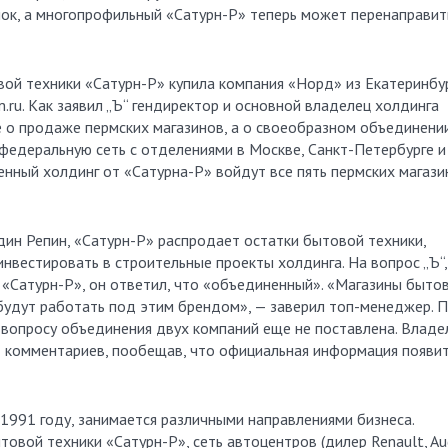
нок, а многопрофильный «Сатурн-Р» теперь может перенаправит
вой техники «Сатурн-Р» купила компания «Норд» из Екатеринбур
ru. Как заявил „Ъ“ гендиректор и основной владелец холдинга
е о продаже пермских магазинов, а о своеобразном объединении
федеральную сеть с отделениями в Москве, Санкт-Петербурге и
ненный холдинг от «Сатурна-Р» войдут все пять пермских магази
один Репин, «Сатурн-Р» распродает остатки бытовой техники,
вестировать в строительные проекты холдинга. На вопрос „Ъ“,
 «Сатурн-Р», он ответил, что «объединенный». «Магазины быто
 будут работать под этим брендом», — заверил топ-менеджер. 
 вопросу объединения двух компаний еще не поставлена. Владе
т комментариев, пообещав, что официальная информация появи
1991 году, занимается различными направлениями бизнеса.
овой техники «Сатурн-Р», сеть автоцентров (дилер Renault, Aud