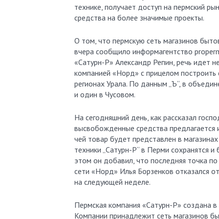
технике, получает доступ на пермский ры
средства на более значимые проекты.
О том, что пермскую сеть магазинов быто
вчера сообщило информагентство properm.
«Сатурн-Р» Александр Репин, речь идет н
компанией «Норд» с прицелом построить 
регионах Урала. По данным „Ъ“, в объеди
и один в Чусовом.
На сегодняшний день, как рассказал госп
высвобожденные средства предлагается ин
чей товар будет представлен в магазинах
техники „Сатурн-Р“ в Перми сохранятся и
этом он добавил, что последняя точка по
сети «Норд» Илья Борзенков отказался о
на следующей неделе.
Пермская компания «Сатурн-Р» создана в 
Компании принадлежит сеть магазинов быт