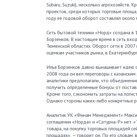
Subaru, Suzuki), несколько агрохозяйств.
проектов, среди которых торговые площа
году ее годовой оборот составлял около 
Сеть бытовой техники «Норд» создана в 
Борзенков. В настоящее время в сеть вход
Тюменской областях. Оборот сети в 2007 
оценкам участников рынка, в Екатеринбу
Илья Борзенков давно вынашивает идею с
2008 года он вел переговоры с казански
аналитики предполагали, что объединение 
получить определенные бонусы от постав
Кроме того, сэкономить затраты на логи
Однако стороны каких-либо конкретных ре
Аналитик УК «Финам Менеджмент» Максим 
соглашении «Норда» и «Сатурна-Р» нет. 
товара, на покупку торговых площадей се
площадях», — говорит он. По его словам,