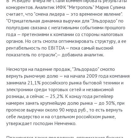
В "М.Видео" вчера не стали комментировать результаты
конкурентов. Аналитик ИФК "Метрополь" Мария Сулима
считает, что "смена лидера — это временное явление".
"Отрицательная динамика выручки для "Эльдорадо" по
полугодию связана с негативными событиями прошлого
года — претензиями к компании со стороны налоговых
органов. Но сеть смогла оптимизировать структуру, а ее
рентабельность по EBITDA — пока самый высокий
показатель по отрасли",— добавила аналитик.
Несмотря на падение продаж, "Эльдорадо" смогло
вернуть рыночную долю — на начала 2009 года компания
занимала 21,1% российского рынка бытовой техники и
электроники среди торговых сетей и независимой
розницы, а сейчас — 25,2%. К концу года ритейлер
намерен занять крупнейшую долю рынка — до 30%, при
прогнозе выручки около 90 млрд руб., то есть вернуть
себе лидерство и на отдельном российском рынке,
утверждает господин Немченко.
Планируется также продолжить оптимизацию бизнеса —