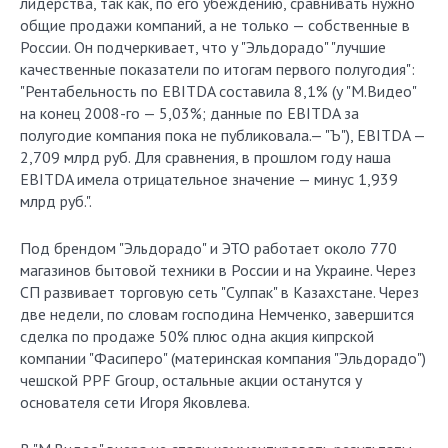
лидерства, так как, по его убеждению, сравнивать нужно
общие продажи компаний, а не только — собственные в
России. Он подчеркивает, что у "Эльдорадо" "лучшие
качественные показатели по итогам первого полугодия":
"Рентабельность по EBITDA составила 8,1% (у "М.Видео"
на конец 2008-го — 5,03%; данные по EBITDA за
полугодие компания пока не публиковала.— "Ъ"), EBITDA —
2,709 млрд руб. Для сравнения, в прошлом году наша
EBITDA имела отрицательное значение — минус 1,939
млрд руб.".
Под брендом "Эльдорадо" и ЭТО работает около 770
магазинов бытовой техники в России и на Украине. Через
СП развивает торговую сеть "Сулпак" в Казахстане. Через
две недели, по словам господина Немченко, завершится
сделка по продаже 50% плюс одна акция кипрской
компании "Фасиперо" (материнская компания "Эльдорадо")
чешской PPF Group, остальные акции останутся у
основателя сети Игоря Яковлева.