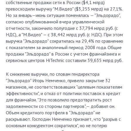
собственные продажи сети в России ($4,1 млрд)
превосходили выручку "М.Видео" ($3,255 млрд) на 27,1%.
Но за январь—июнь ситуация поменялась — "Эльдорадо",
согласно опубликованной вчера управленческой
отчетности, закончило полугодие с 37,794 млрд руб. (с
НДС), а "М.Видео" — с 38,442 млрд руб. (с НДС). При этом
выручка "Эльдорадо" сократилась на 29,4% по сравнению
с показателем за аналогичный период 2008 года. Общие
продажи "Эльдорадо" в России с учетом франчайзинга и
сервисных центров HiTechnic составили 39,635 млрд руб.
К снижению выручки, по словам гендиректора
"Эльдорадо" Игорь Немченко, привело закрытие 32
магазинов, не соответствовавших "целевым показателям
эффективности", и отказ от политики поставок в кредит
для франчайзи. "Это позволило предотвратить рост
задолженности со стороны партнеров",— добавил он.
Объем кредитного портфеля в "Эльдорадо" не
раскрывают. Господин Немченко признает, что "разрыв с
основным конкурентом сократился", но не потерю