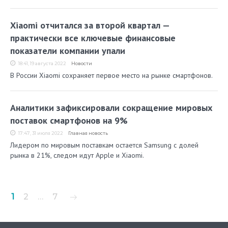
Xiaomi отчитался за второй квартал —
практически все ключевые финансовые
показатели компании упали
18:41, 19 августа 2022
Новости
В России Xiaomi сохраняет первое место на рынке смартфонов.
Аналитики зафиксировали сокращение мировых
поставок смартфонов на 9%
17:47, 31 июля 2022
Главная новость
Лидером по мировым поставкам остается Samsung с долей
рынка в 21%, следом идут Apple и Xiaomi.
Пагинация
1
2
…
7
записей