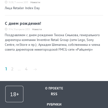
15:30, 7 июня 2013
Новости
Лица Retailer Index Day
С днем рождения!
11:14, 15 апреля 2013
Новости
Поздравляем с днем рождения Тихона Смыкова, генерального
директора компании Inventive Retail Group (сети Lego, Sony
Centre, re:Store и пр.); Аркадия Шемагина, собственника и члена
совета директоров нижегородской FMCG-сети «Райцентр»
Пагинация
1
2
…
4
записей
О ПРОЕКТЕ
RSS
РУБРИКИ