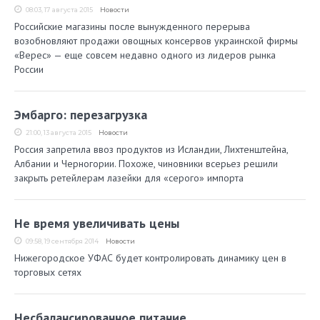
08:03, 17 августа 2015
Новости
Российские магазины после вынужденного перерыва
возобновляют продажи овощных консервов украинской фирмы
«Верес» — еще совсем недавно одного из лидеров рынка
России
Эмбарго: перезагрузка
21:00, 13 августа 2015
Новости
Россия запретила ввоз продуктов из Исландии, Лихтенштейна,
Албании и Черногории. Похоже, чиновники всерьез решили
закрыть ретейлерам лазейки для «серого» импорта
Не время увеличивать цены
09:58, 19 сентября 2014
Новости
Нижегородское УФАС будет контролировать динамику цен в
торговых сетях
Несбалансированное питание