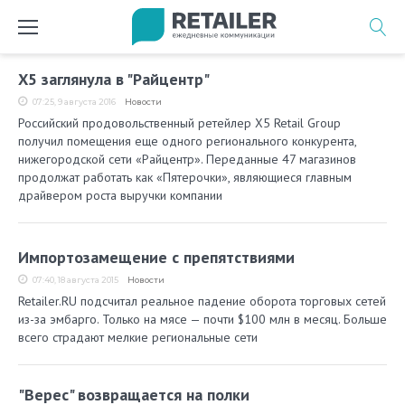
Перейти
к
содержимому
Метка:
Х5 заглянула в "Райцентр"
Райцентр
07:25, 9 августа 2016
Новости
Российский продовольственный ретейлер Х5 Retail Group
получил помещения еще одного регионального конкурента,
нижегородской сети «Райцентр». Переданные 47 магазинов
продолжат работать как «Пятерочки», являющиеся главным
драйвером роста выручки компании
Импортозамещение с препятствиями
07:40, 18 августа 2015
Новости
Retailer.RU подсчитал реальное падение оборота торговых сетей
из-за эмбарго. Только на мясе — почти $100 млн в месяц. Больше
всего страдают мелкие региональные сети
"Верес" возвращается на полки