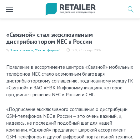
Перейти
к
содержимому
«Связной» стал эксклюзивным
дистрибьютором NEC в России
По материалам, "Секрет фирмы"
12:01, 23 января 2006
Появление в ассортименте центров «Связной» мобильных
телефонов NEC стало возможным благодаря
дистрибьюторскому соглашению, подписанному между ГК
«Связной» и ЗАО «НЭК Инфокоммуникации», которое
продвигает решения NEC в России и СНГ.
«Подписание эксклюзивного соглашения о дистрибуции
GSM-телефонов NEC в России – это очень важный, и,
надеюсь, не последний подобный шаг для нашей
компании. «Связной» предлагает широкий ассортимент
GSM-телефонов и другой цифровой портативной техники,