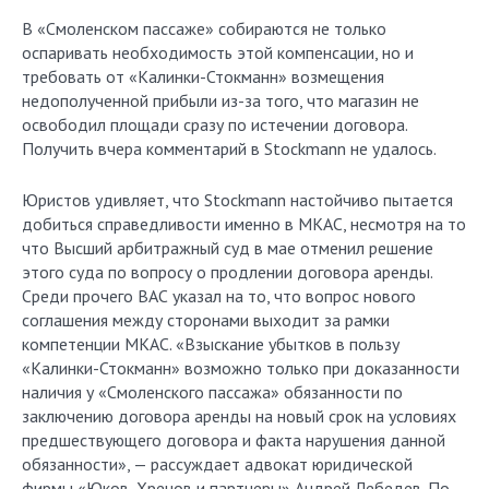
В «Смоленском пассаже» собираются не только
оспаривать необходимость этой компенсации, но и
требовать от «Калинки-Стокманн» возмещения
недополученной прибыли из-за того, что магазин не
освободил площади сразу по истечении договора.
Получить вчера комментарий в Stockmann не удалось.
Юристов удивляет, что Stock­mann настойчиво пытается
добиться справедливости именно в МКАС, несмотря на то
что Высший арбитражный суд в мае отменил решение
этого суда по вопросу о продлении договора аренды.
Среди прочего ВАС указал на то, что вопрос нового
соглашения между сторонами выходит за рамки
компетенции МКАС. «Взыскание убытков в пользу
«Калинки-Стокманн» возможно только при доказанности
наличия у «Смоленского пассажа» обязанности по
заключению договора аренды на новый срок на условиях
предшествующего договора и факта нарушения данной
обязанности», — рассуждает адвокат юридической
фирмы «Юков, Хренов и партнеры» Андрей Лебедев. По