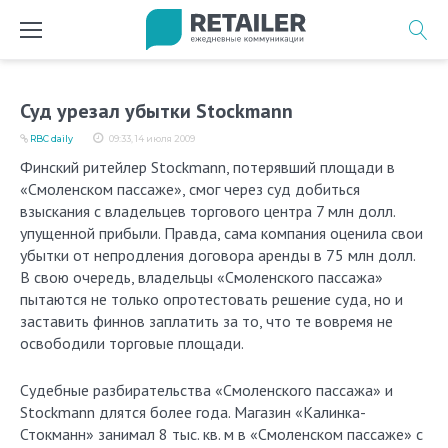
Перейти
к
содержимому
Суд урезал убытки Stockmann
RBC daily
09:33, 14 июля 2009
Финский ритейлер Stock­mann, потерявший площади в
«Смоленском пассаже», смог через суд добиться
взыскания с владельцев торгового центра 7 млн долл.
упущенной прибыли. Правда, сама компания оценила свои
убытки от непродления договора аренды в 75 млн долл.
В свою очередь, владельцы «Смоленского пассажа»
пытаются не только опротестовать решение суда, но и
заставить финнов заплатить за то, что те вовремя не
освободили торговые площади.
Судебные разбирательства «Смоленского пассажа» и
Stock­mann длятся более года. Магазин «Калинка-
Стокманн» занимал 8 тыс. кв. м в «Смоленском пассаже» с