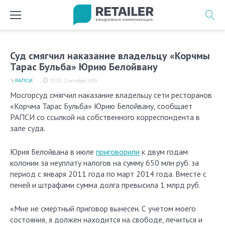
Перейти
к
содержимому
Суд смягчил наказание владельцу «Корчмы
Тарас Бульба» Юрию Белойвану
РАПСИ
17:32, 2 октября 2019
Мосгорсуд смягчил наказание владельцу сети ресторанов
«Корчма Тарас Бульба» Юрию Белойвану, сообщает
РАПСИ со ссылкой на собственного корреспондента в
зале суда.
Юрия Белойвана в июле
приговорили
к двум годам
колонии за неуплату налогов на сумму 650 млн руб. за
период с января 2011 года по март 2014 года. Вместе с
пеней и штрафами сумма долга превысила 1 млрд руб.
«Мне не смертный приговор вынесен. С учетом моего
состояния, я должен находится на свободе, лечиться и