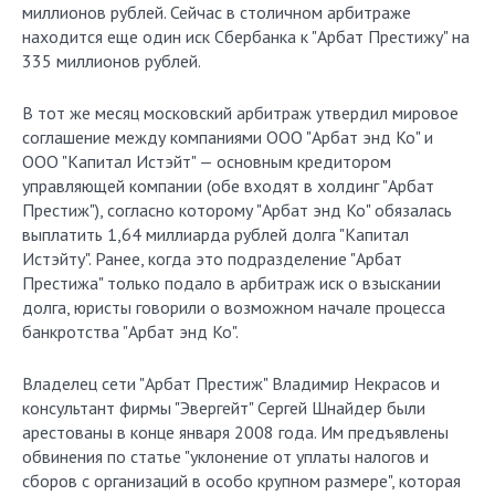
миллионов рублей. Сейчас в столичном арбитраже
находится еще один иск Сбербанка к "Арбат Престижу" на
335 миллионов рублей.
В тот же месяц московский арбитраж утвердил мировое
соглашение между компаниями ООО "Арбат энд Ко" и
ООО "Капитал Истэйт" — основным кредитором
управляющей компании (обе входят в холдинг "Арбат
Престиж"), согласно которому "Арбат энд Ко" обязалась
выплатить 1,64 миллиарда рублей долга "Капитал
Истэйту". Ранее, когда это подразделение "Арбат
Престижа" только подало в арбитраж иск о взыскании
долга, юристы говорили о возможном начале процесса
банкротства "Арбат энд Ко".
Владелец сети "Арбат Престиж" Владимир Некрасов и
консультант фирмы "Эвергейт" Сергей Шнайдер были
арестованы в конце января 2008 года. Им предъявлены
обвинения по статье "уклонение от уплаты налогов и
сборов с организаций в особо крупном размере", которая