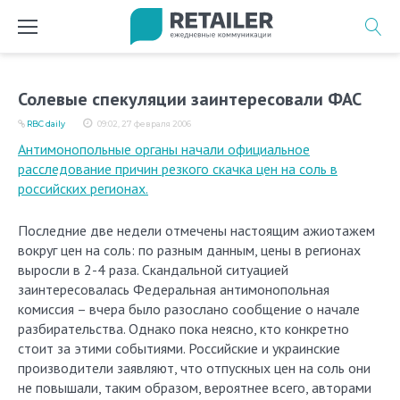
Перейти
к
содержимому
Солевые спекуляции заинтересовали ФАС
RBC daily
09:02, 27 февраля 2006
Антимонопольные органы начали официальное
расследование причин резкого скачка цен на соль в
российских регионах.
Последние две недели отмечены настоящим ажиотажем
вокруг цен на соль: по разным данным, цены в регионах
выросли в 2-4 раза. Скандальной ситуацией
заинтересовалась Федеральная антимонопольная
комиссия – вчера было разослано сообщение о начале
разбирательства. Однако пока неясно, кто конкретно
стоит за этими событиями. Российские и украинские
производители заявляют, что отпускных цен на соль они
не повышали, таким образом, вероятнее всего, авторами