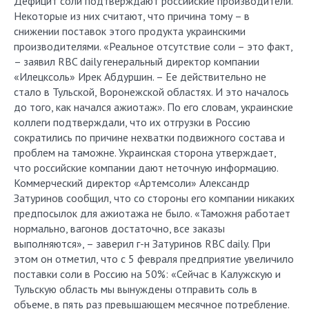
Дефицит соли подтверждают российские производители.
Некоторые из них считают, что причина тому – в
снижении поставок этого продукта украинскими
производителями. «Реальное отсутствие соли – это факт,
– заявил RBC daily генеральный директор компании
«Илецксоль» Ирек Абдуршин. – Ее действительно не
стало в Тульской, Воронежской областях. И это началось
до того, как начался ажиотаж». По его словам, украинские
коллеги подтверждали, что их отгрузки в Россию
сократились по причине нехватки подвижного состава и
проблем на таможне. Украинская сторона утверждает,
что российские компании дают неточную информацию.
Коммерческий директор «Артемсоли» Александр
Затуринов сообщил, что со стороны его компании никаких
предпосылок для ажиотажа не было. «Таможня работает
нормально, вагонов достаточно, все заказы
выполняются», – заверил г-н Затуринов RBC daily. При
этом он отметил, что с 5 февраля предприятие увеличило
поставки соли в Россию на 50%: «Сейчас в Калужскую и
Тульскую область мы вынуждены отправить соль в
объеме, в пять раз превышающем месячное потребление.