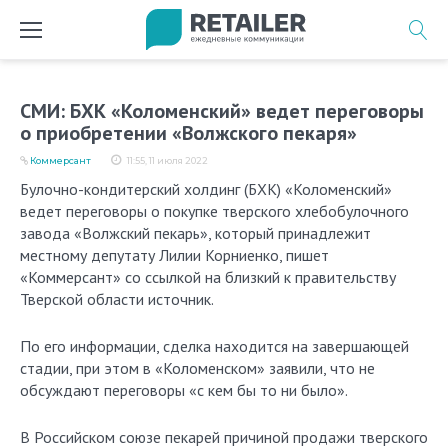
Перейти
к
содержимому
СМИ: БХК «Коломенский» ведет переговоры
о приобретении «Волжского пекаря»
Коммерсант
11:55, 11 июля 2022
Булочно-кондитерский холдинг (БХК) «Коломенский»
ведет переговоры о покупке тверского хлебобулочного
завода «Волжский пекарь», который принадлежит
местному депутату Лилии Корниенко, пишет
«Коммерсант» со ссылкой на близкий к правительству
Тверской области источник.
По его информации, cделка находится на завершающей
стадии, при этом в «Коломенском» заявили, что не
обсуждают переговоры «с кем бы то ни было».
В Российском союзе пекарей причиной продажи тверского