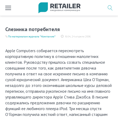
Перейти
к
содержимому
Слезинка потребителя
По материалам журнала "Компания"
16:04, 24 апреля 2006
Apple Computers собирается пересмотреть
корпоративную политику в отношении малолетних
клиентов. Руководству пришлось созвать специальное
совещание после того, как девятилетняя девочка
получила в ответ на свое искреннее письмо в компанию
сухой юридический документ. Американка Шеа О’Горман,
незадолго до этого окончившая школьные курсы деловой
переписки, отправила рукописное письмо на имя главного
управляющего директора Apple Стива Джобса. В письме
содержались предложения девочки по расширению
функций ее любимого плеера iPod. Три месяца спустя
О’Горман получила жесткий ответ, написанный старшим