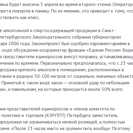
авка будет внесена 5 апреля во время второго чтения. Операто
рета повергла в панику. По их мнению, это приведет к тому, чт
ствовать как класс.
е алкогольной и спиртосодержащей продукции в Санкт-
 петербургского Законодательного собрания губернатором
аря 2006 года. Законопроект был одобрен парламентариями в
 В ходе обсуждения координатор фракции «Единая Россия» Вад
ию представители единороссов внесут поправку, устанавливающ
ичения по времени. Первоначально предполагалось, что с 23 ча
 продажа крепкого алкоголя в помещениях, расположенных в
также в радиусе 50-100 метров от социально значимых объект
к. Принятый в таком виде закон — основной удар по небольшим
а», и павильонам, на которые приходится около 50% всего
ния представителей единороссов и членов комитета по
политике и торговле (КЭРППТ) Петербурга заместитель
редложил не ограничиваться мелкой розницей, а полностью
ремя. «После 23 часов никто не должен пить вообще. Поэтому