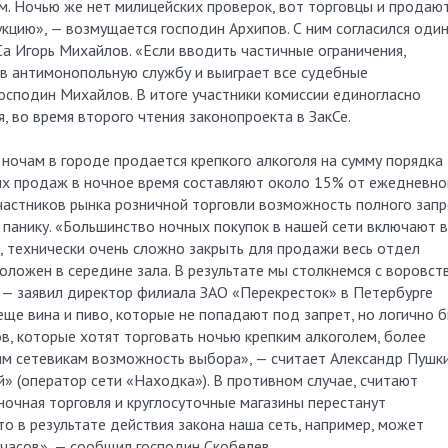
м. Ночью же нет милицейских проверок, вот торговцы и продаю
цию», — возмущается господин Архипов. С ним согласился один
а Игорь Михайлов. «Если вводить частичные ограничения,
в антимонопольную службу и выиграет все судебные
осподин Михайлов. В итоге участники комиссии единогласно
, во время второго чтения законопроекта в ЗакСе.
 ночам в городе продается крепкого алкоголя на сумму порядка
 их продаж в ночное время составляют около 15% от ежедневно
участников рынка розничной торговли возможность полного зап
 панику. «Большинство ночных покупок в нашей сети включают в
го, технически очень сложно закрыть для продажи весь отдел
положен в середине зала. В результате мы столкнемся с воровст
, — заявил директор филиала ЗАО «Перекресток» в Петербурге
еще вина и пиво, которые не попадают под запрет, но логично 
в, которые хотят торговать ночью крепким алкоголем, более
ым сетевикам возможность выбора», — считает Александр Пушки
 (оператор сети «Находка»). В противном случае, считают
 ночная торговля и круглосуточные магазины перестанут
что в результате действия закона наша сеть, например, может
часов», — сообщил господин Скобелев.