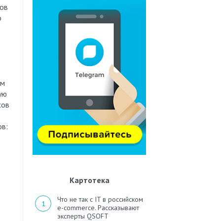
ров
о
им
ую
сов
ов:
Картотека
Что не так с IT в российском
e-commerce. Рассказывают
эксперты QSOFT