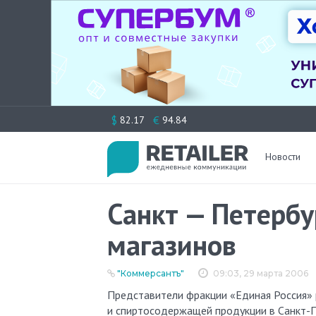
Перейти
$
€
82.17
94.84
к
содержимому
Новости
Санкт — Петербу
магазинов
"Коммерсантъ"
09:03, 29 марта 2006
Представители фракции «Единая Россия» решили внести поправку к законопроекту «Об обороте алкогольной
и спиртосодержащей продукции в Санкт-П