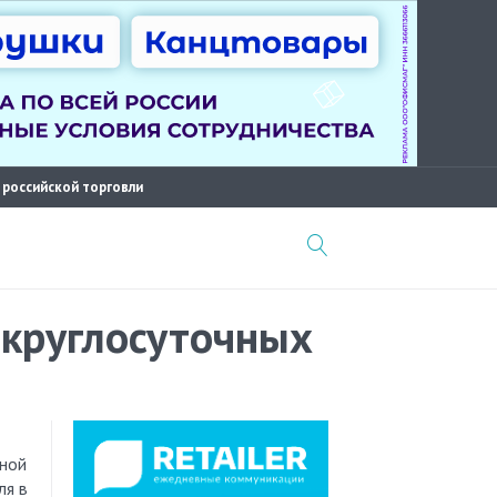
 российской торговли
я круглосуточных
ля в