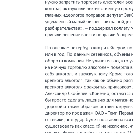
нужно запретить торговать алкоголем все
контрафактную или некачественную продук
главных идеологов поправок депутат ЗакС
ущемленный малый бизнес завтра пойдет 
разбирательства», — поддержал коллегу г
приняли решение внести поправки 5 апреля
По оценкам петербургских ритейлеров, по
млн в год. По данным сетевиков, объемы
оборота компании. Не удивительно, что 
на ночную торговлю алкоголем повергла в
себя алкоголь и закуску к нему. Кроме то
крепкого алкоголя, так как он обычно рас
крепкого алкоголя с закрытых прилавков»
Александр Скобелев. «Конечно, остаются 
бы просто сделать лицензию для магазино
дорогой и таким образом оставить крупн
директор по продажам ОАО «Темп Первый»
сетевики, под удар будет поставлена вся
существовать как класс. «Я не исключаю, 
сменить формат и работать только до 23 