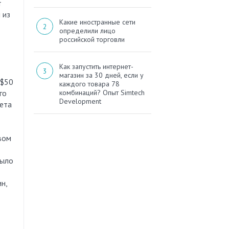
т
 из
Какие иностранные сети
определили лицо
российской торговли
Как запустить интернет-
магазин за 30 дней, если у
 $50
каждого товара 78
го
комбинаций? Опыт Simtech
Development
рета
вом
было
н,