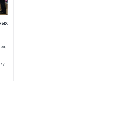
ных
ов,
иву