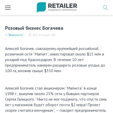
Перейти
к
содержимому
Розовый бизнес Богачева
"Ведомости"
08:01, 31 января 2006
Алексей Богачев, совладелец крупнейшей российской
розничной сети “Магнит”, инвестировал около $15 млн в
розарий под Краснодаром. В течение 10 лет
предприниматель намерен расширить розовые угодья до
100 га, вложив свыше $350 млн.
Алексей Богачев стал акционером “Магнита” в конце
1998 г., выкупив около 25% сети у бывших партнеров
Сергея Галицкого. “Никто не мог подумать, что спустя семь
лет у магазинов будет оборот почти $2 млрд! Проект
скорее считался венчурным”, — говорит предприниматель.