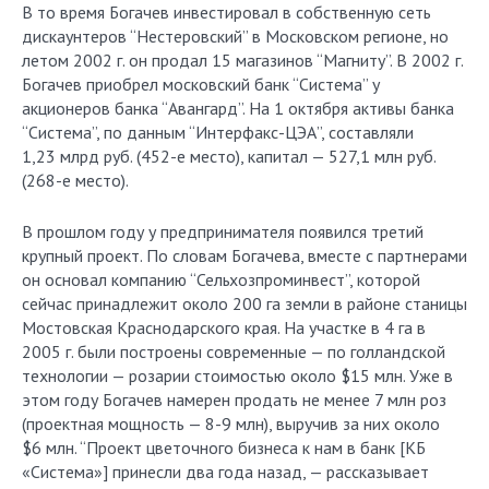
В то время Богачев инвестировал в собственную сеть
дискаунтеров “Нестеровский” в Московском регионе, но
летом 2002 г. он продал 15 магазинов “Магниту”. В 2002 г.
Богачев приобрел московский банк “Система” у
акционеров банка “Авангард”. На 1 октября активы банка
“Система”, по данным “Интерфакс-ЦЭА”, составляли
1,23 млрд руб. (452-е место), капитал — 527,1 млн руб.
(268-е место).
В прошлом году у предпринимателя появился третий
крупный проект. По словам Богачева, вместе с партнерами
он основал компанию “Сельхозпроминвест”, которой
сейчас принадлежит около 200 га земли в районе станицы
Мостовская Краснодарского края. На участке в 4 га в
2005 г. были построены современные — по голландской
технологии — розарии стоимостью около $15 млн. Уже в
этом году Богачев намерен продать не менее 7 млн роз
(проектная мощность — 8-9 млн), выручив за них около
$6 млн. “Проект цветочного бизнеса к нам в банк [КБ
«Система»] принесли два года назад, — рассказывает