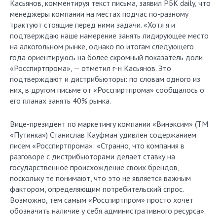
Касьянов, комментируя текст письма, заявил РБК daily, что
менеджеры компании на местах подчас по-разному
трактуют стоящие перед ними задачи. «Хотя я и
подтверждаю наше намерение занять лидирующее место
на алкогольном рынке, однако по итогам следующего
года ориентируюсь на более скромный показатель доли
«Росспиртпрома», — отметил г-н Касьянов. Это
подтверждают и дистрибьюторы: по словам одного из
них, в другом письме от «Росспиртпрома» сообщалось о
его планах занять 40% рынка.
Вице-президент по маркетингу компании «Винэксим» (ТМ
«Путинка») Станислав Кауфман удивлен содержанием
писем «Росспиртпрома»: «Странно, что компания в
разговоре с дистрибьюторами делает ставку на
государственное происхождение своих брендов,
поскольку те понимают, что это не является важным
фактором, определяющим потребительский спрос.
Возможно, тем самым «Росспиртпром» просто хочет
обозначить наличие у себя административного ресурса».