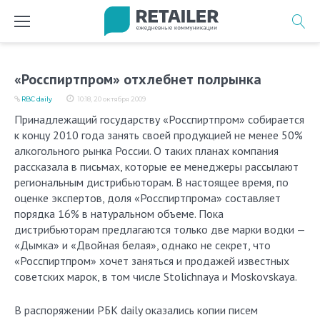
Перейти
к
содержимому
«Росспиртпром» отхлебнет полрынка
RBC daily
10:18, 20 октября 2009
Принадлежащий государству «Росспиртпром» собирается
к концу 2010 года занять своей продукцией не менее 50%
алкогольного рынка России. О таких планах компания
рассказала в письмах, которые ее менеджеры рассылают
региональным дистрибьюторам. В настоящее время, по
оценке экспертов, доля «Росспиртпрома» составляет
порядка 16% в натуральном объеме. Пока
дистрибьюторам предлагаются только две марки водки —
«Дымка» и «Двойная белая», однако не секрет, что
«Росспиртпром» хочет заняться и продажей известных
советских марок, в том числе Stolichnaya и Moskovskaya.
В распоряжении РБК daily оказались копии писем