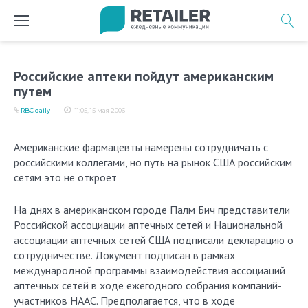
Перейти
к
содержимому
Российские аптеки пойдут американским
путем
RBC daily
11:05, 15 мая 2006
Американские фармацевты намерены сотрудничать с
российскими коллегами, но путь на рынок США российским
сетям это не откроет
На днях в американском городе Палм Бич представители
Российской ассоциации аптечных сетей и Национальной
ассоциации аптечных сетей США подписали декларацию о
сотрудничестве. Документ подписан в рамках
международной программы взаимодействия ассоциаций
аптечных сетей в ходе ежегодного собрания компаний-
участников НААС. Предполагается, что в ходе