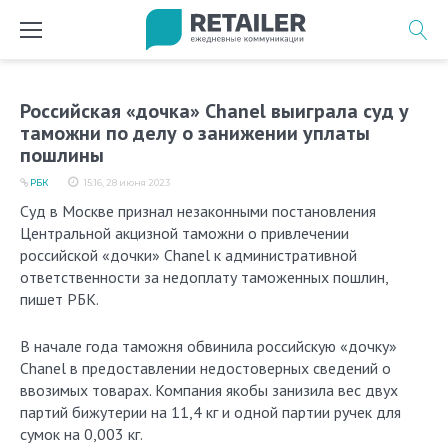
Перейти
к
содержимому
Российская «дочка» Chanel выиграла суд у
таможни по делу о занижении уплаты
пошлины
РБК
15:16, 28 июня 2023
Суд в Москве признал незаконными постановления
Центральной акцизной таможни о привлечении
российской «дочки» Chanel к административной
ответственности за недоплату таможенных пошлин,
пишет РБК.
В начале года таможня обвинила российскую «дочку»
Chanel в предоставлении недостоверных сведений о
ввозимых товарах. Компания якобы занизила вес двух
партий бижутерии на 11,4 кг и одной партии ручек для
сумок на 0,003 кг.