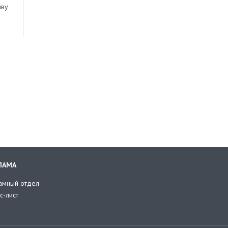
иву
ЛАМА
амный отдел
с-лист