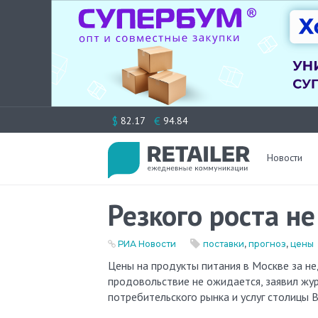
Перейти
$
€
82.17
94.84
к
содержимому
Новости
Резкого роста не
РИА Новости
поставки
,
прогноз
,
цены
Цены на продукты питания в Москве за неделю выросли на 0,5%, до июня резкого роста цен на
продовольствие не ожидается, заявил жу
потребительского рынка и услуг столицы 