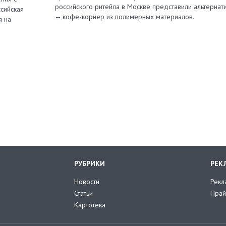
российского ритейла в Москве представили альтернат
сийская
— кофе-корнер из полимерных материалов.
я на
РУБРИКИ
РЕК
Новости
Рекл
Статьи
Прай
Картотека