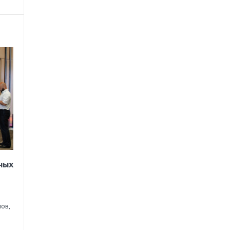
ных
ов,