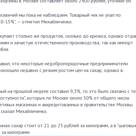
корзины в Москве составляет около 2400 рублей, уточнил он.
осквичей мы пока не наблюдаем. Товарный чек не упал по
10-15%", — отметил Михайличенко.
купают столько же продуктов, сколько до кризиса, однако отд
ям и зачастую отечественного производства, так как импорт
бля.
авил, что некоторые недобропорядочные предприниматели
роизошло недавно с резким ростом цен на сахар, однако в
орый на прошлой неделе составил 9,3%, то это было связано с те
оступности", которых по Москве около 50% от общего числа
сетевых магазинах и аккредитованных в правительстве Москвы
— сказал Михайличенко.
инах сахар стоит от 21 до 25 рублей за килограмм, а в "шаговы
 за килограмм.