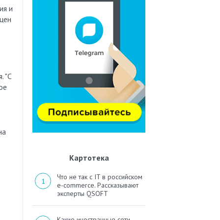
ия и
 цен
. "С
ое
на
—
Картотека
Что не так с IT в российском
e-commerce. Рассказывают
эксперты QSOFT
Какие иностранные сети