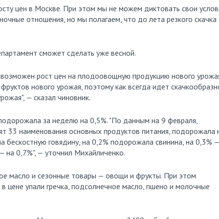
росту цен в Москве. При этом мы не можем диктовать свои услов
ыночные отношения, но мы полагаем, что до лета резкого скачка
департамент сможет сделать уже весной.
 возможен рост цен на плодоовощную продукцию нового урожая
 фруктов нового урожая, поэтому как всегда идет скачкообразн
ожая", — сказал чиновник.
подорожала за неделю на 0,5%. "По данным на 9 февраля,
дят 33 наименования основных продуктов питания, подорожала 
на бескостную говядину, на 0,2% подорожала свинина, на 0,3% 
 — на 0,7%", — уточнил Михайличенко.
ое масло и сезонные товары — овощи и фрукты. При этом
в цене упали гречка, подсолнечное масло, пшено и молочные