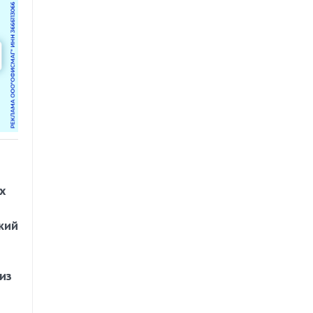
х
кий
из