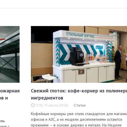
пожарная
Свежий глоток: кофе-корнер из полимер
ов и
ингредиентов
11:19, 17 июля 2026
Статьи
Кофейные корнеры уже стали стандартом для магазин
офисов и АЗС, а их модели десятилетиями остаются
овь
прежними — в основе дерево и металл. На Неделе
ния с