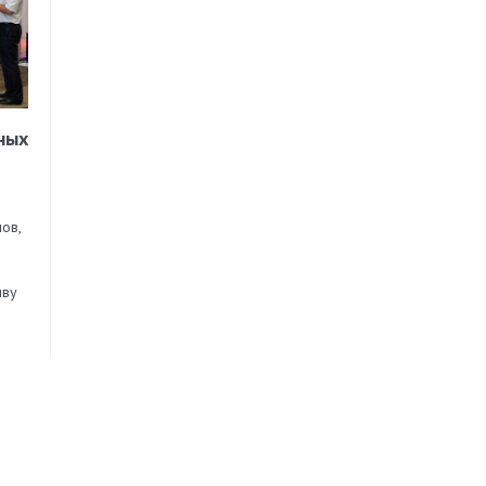
ных
ов,
иву