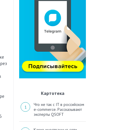
же
ерез
в
Картотека
ре
Что не так с IT в российском
e-commerce. Рассказывают
эксперты QSOFT
6
Какие иностранные сети