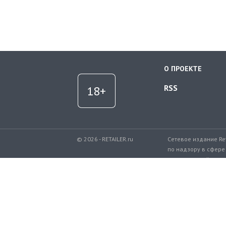
О ПРОЕКТЕ
RSS
© 2026 - RETAILER.ru
Сетевое издание Re
по надзору в сфере
коммуникаций.
Регистрационный но
Телефон редакции: 