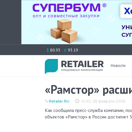
Перейти
$
€
80.93
93.19
к
содержимому
Новости
«Рамстор» расши
Retailer.RU
12:02, 28 февраля 2006
Как сообщила пресс-служба компании, после открытия двух супермаркетов, общее количество торговых
объектов «Рамстор» в России достигнет 5