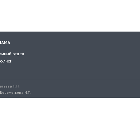
ЛАМА
амный отдел
с-лист
тьева Н.П.
Шереметьева Н.П.
ru, adv@retailer.ru