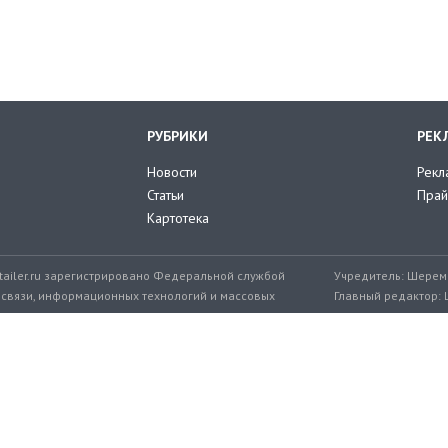
РУБРИКИ
РЕК
Новости
Рекл
Статьи
Прай
Картотека
tailer.ru зарегистрировано Федеральной службой
Учредитель: Шереме
 связи, информационных технологий и массовых
Главный редактор: 
мер: ЭЛ № ФС 77-71776 от 08.12.2017
+7 999 217-32-45
Эл. почта редакции: editor@retailer.
Разработчик сайта