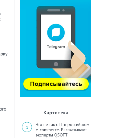
,
с
арку
ого
Картотека
Что не так с IT в российском
e-commerce. Рассказывают
эксперты QSOFT