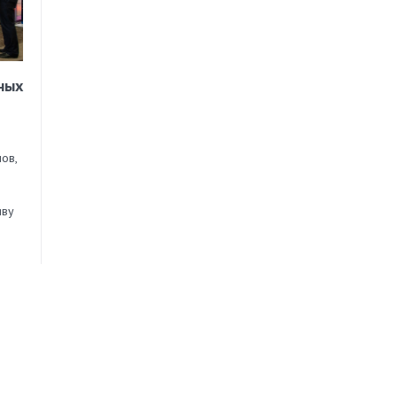
ных
ов,
иву