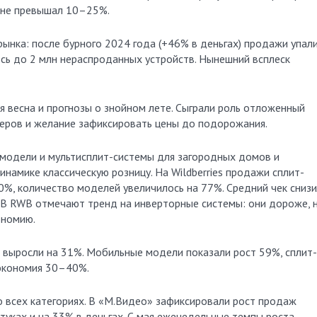
я не превышал 10–25%.
ынка: после бурного 2024 года (+46% в деньгах) продажи упал
ось до 2 млн нераспроданных устройств. Нынешний всплеск
 весна и прогнозы о знойном лете. Сыграли роль отложенный
неров и желание зафиксировать цены до подорожания.
модели и мультисплит-системы для загородных домов и
инамике классическую розницу. На Wildberries продажи сплит-
0%, количество моделей увеличилось на 77%. Средний чек снизи
 В RWB отмечают тренд на инверторные системы: они дороже, 
ономию.
 выросли на 31%. Мобильные модели показали рост 59%, сплит-
 экономия 30–40%.
о всех категориях. В «М.Видео» зафиксировали рост продаж
туках и на 33% в деньгах. С мая еженедельные темпы роста