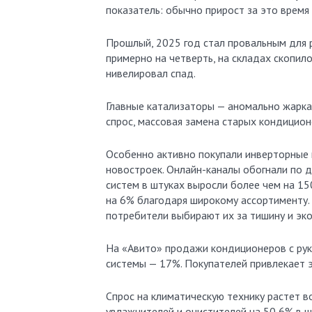
показатель: обычно прирост за это врем
Прошлый, 2025 год стал провальным для р
примерно на четверть, на складах скопил
нивелировал спад.
Главные катализаторы — аномально жаркая
спрос, массовая замена старых кондицио
Особенно активно покупали инверторные 
новостроек. Онлайн-каналы обогнали по д
систем в штуках выросли более чем на 15
на 6% благодаря широкому ассортименту.
потребители выбирают их за тишину и эк
На «Авито» продажи кондиционеров с рук
системы — 17%. Покупателей привлекает
Спрос на климатическую технику растет в
увлажнителей и очистителей на 50,6% в ш