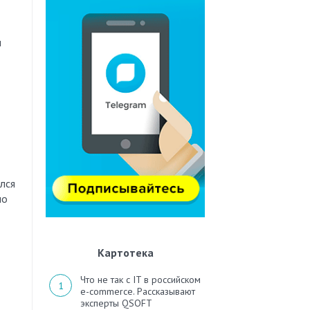
и
лся
но
Картотека
Что не так с IT в российском
e-commerce. Рассказывают
эксперты QSOFT