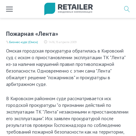
Перейти
к
содержимому
Пожарная «Лента»
Бизнес-курс (Омск)
14:16, 15 апреля 2009
Омская городская прокуратура обратилась в Кировский
суд с иском о приостановлении эксплуатации ТК "Лента"
из-за наличия нарушений правил противопожарной
безопасности. Одновременно с этим сама "Лента"
обжалует решение "пожарников" и прокуратуры в
арбитражном суде.
В Кировском районном суде рассматривается иск
городской прокуратуры "о признании действий по
эксплуатации ТК "Лента" незаконными и приостановлении
его эксплуатации". Иск заявлен прокуратурой после
результатов проверки Госпожнадзора по соблюдению
требований пожарной безопасности как на территории,