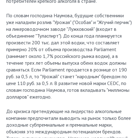
потребителей крепкого алкоголя в стране.
По словам господина Наумова, будущие собственники
уже наладили розлив "Урожая" ("Особая" и "Жгучий перчик")
на ликероводочном заводе "Лужковский" (входит в
объединение "Туласпирт"). До конца года планируется
произвести 200 тыс. дал этой водки, что составляет
примерно 20% от объема производства Parliament
(занимает около 1,7% российского рынка водки), а в
течение трех лет объемы выпуска обеих водок должны
сравняться. Если Parliament продается в рознице от 190
руб. за 0,5 л, то "Урожай" станет "народным" брендом по
цене 110 руб. за 0,5 л. В развитие новой марки CEDC, по
словам господина Наумова, готов вкладывать "миллионы
долларов" ежегодно.
До кризиса претендующие на лидерство алкогольные
компании предпочитали выводить на рынок только более
доходные субпремиальные и премиальные марки,
объясняя это международным потенциалом брендов.