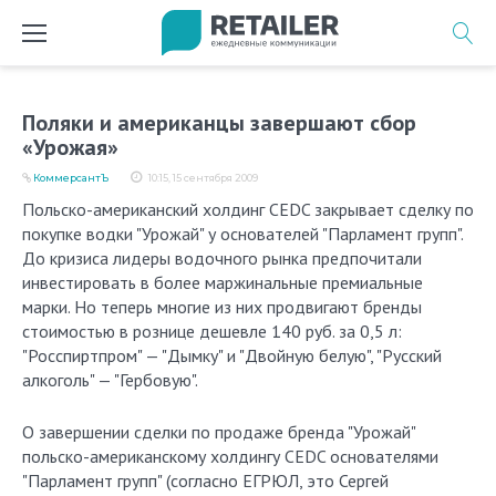
Перейти
к
содержимому
Поляки и американцы завершают сбор
«Урожая»
КоммерсантЪ
10:15, 15 сентября 2009
Польско-американский холдинг CEDC закрывает сделку по
покупке водки "Урожай" у основателей "Парламент групп".
До кризиса лидеры водочного рынка предпочитали
инвестировать в более маржинальные премиальные
марки. Но теперь многие из них продвигают бренды
стоимостью в рознице дешевле 140 руб. за 0,5 л:
"Росспиртпром" — "Дымку" и "Двойную белую", "Русский
алкоголь" — "Гербовую".
О завершении сделки по продаже бренда "Урожай"
польско-американскому холдингу CEDC основателями
"Парламент групп" (согласно ЕГРЮЛ, это Сергей