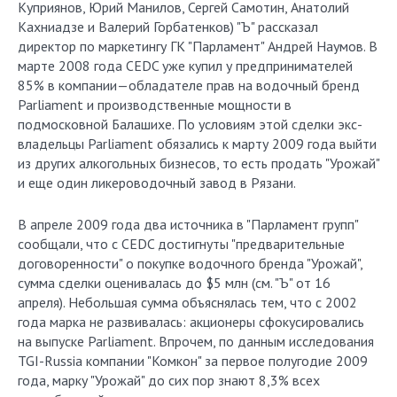
Куприянов, Юрий Манилов, Сергей Самотин, Анатолий
Кахниадзе и Валерий Горбатенков) "Ъ" рассказал
директор по маркетингу ГК "Парламент" Андрей Наумов. В
марте 2008 года CEDC уже купил у предпринимателей
85% в компании—обладателе прав на водочный бренд
Parliament и производственные мощности в
подмосковной Балашихе. По условиям этой сделки экс-
владельцы Parliament обязались к марту 2009 года выйти
из других алкогольных бизнесов, то есть продать "Урожай"
и еще один ликероводочный завод в Рязани.
В апреле 2009 года два источника в "Парламент групп"
сообщали, что с CEDC достигнуты "предварительные
договоренности" о покупке водочного бренда "Урожай",
сумма сделки оценивалась до $5 млн (см. "Ъ" от 16
апреля). Небольшая сумма объяснялась тем, что с 2002
года марка не развивалась: акционеры сфокусировались
на выпуске Parliament. Впрочем, по данным исследования
TGI-Russia компании "Комкон" за первое полугодие 2009
года, марку "Урожай" до сих пор знают 8,3% всех