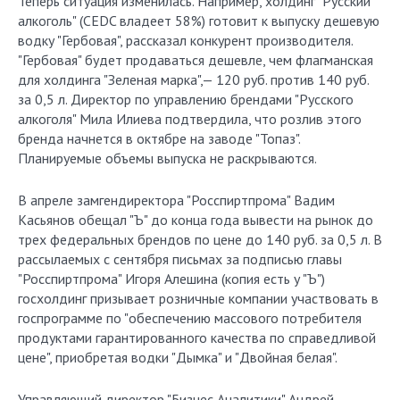
Теперь ситуация изменилась. Например, холдинг "Русский
алкоголь" (CEDC владеет 58%) готовит к выпуску дешевую
водку "Гербовая", рассказал конкурент производителя.
"Гербовая" будет продаваться дешевле, чем флагманская
для холдинга "Зеленая марка",— 120 руб. против 140 руб.
за 0,5 л. Директор по управлению брендами "Русского
алкоголя" Мила Илиева подтвердила, что розлив этого
бренда начнется в октябре на заводе "Топаз".
Планируемые объемы выпуска не раскрываются.
В апреле замгендиректора "Росспиртпрома" Вадим
Касьянов обещал "Ъ" до конца года вывести на рынок до
трех федеральных брендов по цене до 140 руб. за 0,5 л. В
рассылаемых с сентября письмах за подписью главы
"Росспиртпрома" Игоря Алешина (копия есть у "Ъ")
госхолдинг призывает розничные компании участвовать в
госпрограмме по "обеспечению массового потребителя
продуктами гарантированного качества по справедливой
цене", приобретая водки "Дымка" и "Двойная белая".
Управляющий директор "Бизнес Аналитики" Андрей