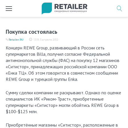
Перейти
к
содержимому
Покупка состоялась
Retailer.RU
13:19, 5 апреля 2012
Концерн REWE Group, развивающий в России сеть
супермаркетов Billa, получил согласие Федеральной
антимонопольной службы (ФАС) на покупку 12 магазинов
«Ситистор», принадлежащих российской компании ООО
«Енка ТЦ». Об этом говорится в совместном сообщении
REWE Group и турецкой группы Enka.
Сумму сделки компании не раскрывают. Однако по оценке
специалистов ИК «Риком-Траст», приобретенные
супермаркеты «Ситистор» могли обойтись REWE Group в
$100-$125 млн.
Приобретённые магазины «Ситистор», расположенные в