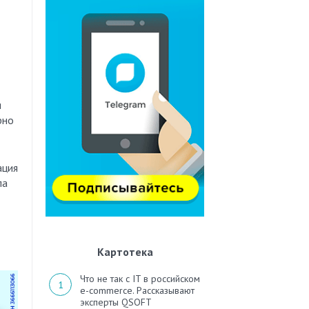
я
рно
ация
ла
Картотека
Что не так с IT в российском
e-commerce. Рассказывают
эксперты QSOFT