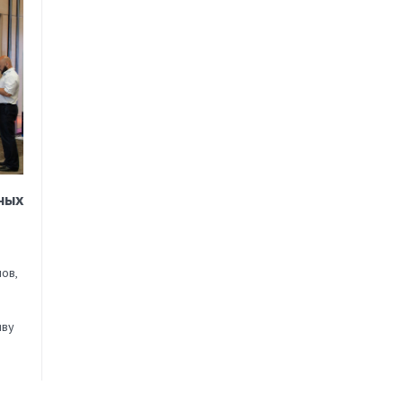
ных
ов,
иву