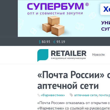
Перейти
$
€
80.93
93.19
к
содержимому
Новости
«Почта России» 
аптечной сети
«Фармвестник»
аптечные сети
,
почта 
«Почта России» отказалась от открытия собственных аптек, так как сочла их нерентабельными, пишет
«Фармвестник» со ссылкой на руководите