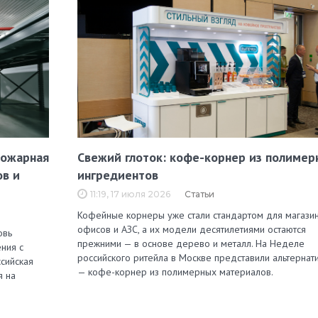
пожарная
Свежий глоток: кофе-корнер из полимер
ов и
ингредиентов
11:19, 17 июля 2026
Статьи
Кофейные корнеры уже стали стандартом для магазин
офисов и АЗС, а их модели десятилетиями остаются
овь
прежними — в основе дерево и металл. На Неделе
ния с
российского ритейла в Москве представили альтернат
сийская
— кофе-корнер из полимерных материалов.
я на