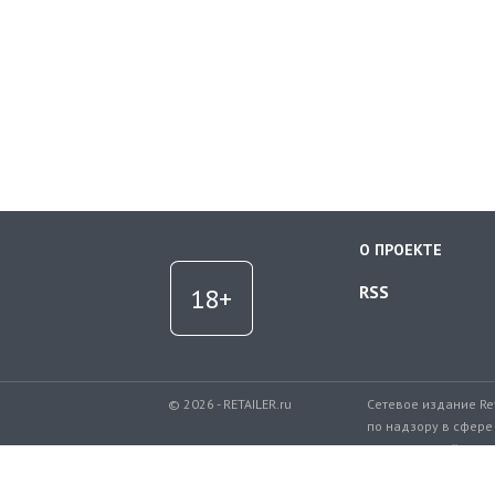
О ПРОЕКТЕ
RSS
© 2026 - RETAILER.ru
Сетевое издание Re
по надзору в сфере
коммуникаций.
Регистрационный но