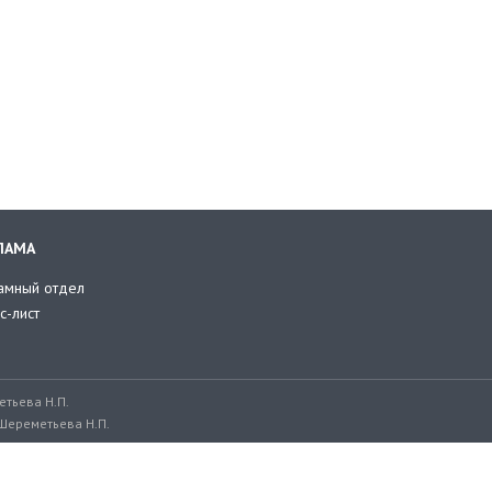
ЛАМА
амный отдел
с-лист
тьева Н.П.
Шереметьева Н.П.