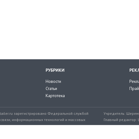
РУБРИКИ
РЕК
Новости
Рекл
Статьи
Прай
Картотека
tailer.ru зарегистрировано Федеральной службой
Учредитель: Шереме
 связи, информационных технологий и массовых
Главный редактор: 
мер: ЭЛ № ФС 77-71776 от 08.12.2017