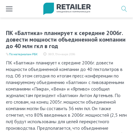
Перейти
к
содержимому
ПК «Балтика» планирует к середине 2006г.
довести мощности объединенной компании
до 40 млн гкл в год
По материалам РБК
08:01, 19 января 2006
ПК «Балтика» планирует к середине 2006г. довести
мощности объединенной компании до 40 гектолитров в
год. Об этом сегодня по итогам пресс-конференции по
планируемому объединению «Балтики» с пивоваренными
компаниями «Пикра», «Вена» и «Ярпиво» сообщил
журналистам президент «Балтики» Антон Артемьев. По
его словам, на конец 2005г. мощности объединенной
компании могли бы составить 36 млн гкл. Он также
отметил, что 80% введенных в 2006г. мощностей (2,5 млн
гкл) будут использованы для целей перекрестного
производства. Предполагается, что объединение