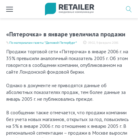
Перейти
к
содержимому
«Пятерочка» в январе увеличила продажи
По материалам газеты "Деловой Петербург"
09:02, 9 февраля 2006
Продажи торговой сети «Пятерочка» в январе 2006 г. на
35% превысили аналогичный показатель 2005 г. Об этом
говорится в сообщении компании, опубликованном на
сайте Лондонской фондовой биржи.
Однако в документе не приводятся данные об
абсолютных показателях продаж, тем более данные за
январь 2005 г. не публиковались прежде.
В сообщении также отмечается, что продажи компании
без учета новых магазинов, открытых за год, повысились
на 5% в январе 2006 г. по отношению к январю 2005 г. В
региональной сегментации – продажи в Москве выросли