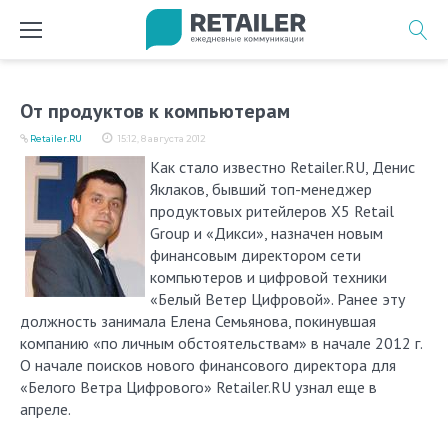
Перейти
к
содержимому
От продуктов к компьютерам
Retailer.RU
15:12, 8 августа 2012
Как стало известно Retailer.RU, Денис
Яклаков, бывший топ-менеджер
продуктовых ритейлеров X5 Retail
Group и «Дикси», назначен новым
финансовым директором сети
компьютеров и цифровой техники
«Белый Ветер Цифровой». Ранее эту
должность занимала Елена Семьянова, покинувшая
компанию «по личным обстоятельствам» в начале 2012 г.
О начале поисков нового финансового директора для
«Белого Ветра Цифрового» Retailer.RU узнал еще в
апреле.