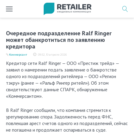
Перейти
к
содержимому
Очередное подразделение Ralf Ringer
может обанкротиться по заявлению
кредитора
Коммерсант
09:52, 10 апреля 2026
Кредитор сети Ralf Ringer — ООО «Престиж трейд» —
заявил о намерении подать заявление о банкротстве
одного из подразделений ритейлера — ООО «Регион
тэкру» (ранее — «Ральф Рингер ритейл»). Об этом
свидетельствуют данные СПАРК, обнаруженные
«Коммерсантом».
В Ralf Ringer сообщили, что компания стремится к
урегулированию спора. Задолженность перед ФНС,
повлекшая арест счетов одного из подразделений, сейчас
не погашена и продолжает оспариваться в суде.