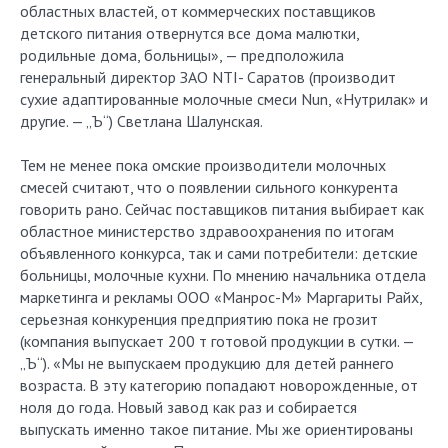
областных властей, от коммерческих поставщиков
детского питания отвернутся все дома малютки,
родильные дома, больницы», — предположила
генеральный директор ЗАО NTI- Саратов (производит
сухие адаптированные молочные смеси Nun, «Нутрилак» и
другие. — „Ъ“) Светлана Шалунская.
Тем не менее пока омские производители молочных
смесей считают, что о появлении сильного конкурента
говорить рано. Сейчас поставщиков питания выбирает как
областное министерство здравоохранения по итогам
объявленного конкурса, так и сами потребители: детские
больницы, молочные кухни. По мнению начальника отдела
маркетинга и рекламы ООО «Манрос-М» Маргариты Райх,
серьезная конкуренция предприятию пока не грозит
(компания выпускает 200 т готовой продукции в сутки. —
„Ъ“). «Мы не выпускаем продукцию для детей раннего
возраста. В эту категорию попадают новорожденные, от
ноля до года. Новый завод как раз и собирается
выпускать именно такое питание. Мы же ориентированы