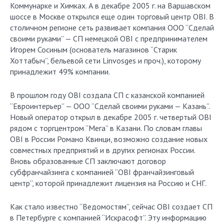
Коммунарке и Химках. А в декабре 2005 г. на Варшавском
шоссе в Москве открылся еще один торговый центр OBI. В
столичном регионе сеть развивает компания ООО “Сделай
своими руками” — СП немецкой OBI с предпринимателем
Игорем Сосиным (основатель магазинов “Старик
Хоттабыч”, бельевой сети Linvosges и проч.), которому
принадлежит 49% компании.
В прошлом году OBI создала СП с казанской компанией
“Евроинтерьер” — ООО “Сделай своими руками — Казань”.
Новый оператор открыл в декабре 2005 г. четвертый OBI
рядом с торгцентром “Мега” в Казани. По словам главы
OBI в России Романо Квинци, возможно создание новых
совместных предприятий и в других регионах России.
Вновь образованные СП заключают договор
субфранчайзинга с компанией “OBI франчайзинговый
центр”, которой принадлежит лицензия на Россию и СНГ.
Как стало известно “Ведомостям”, сейчас OBI создает СП
в Петербурге с компанией “Искрасофт”. Эту информацию