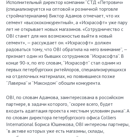
Исполнительный директор компании “СТД «Петрович»
(специализируется на оптовой и розничной торговле
стройматериалами) Виктор Адамов отмечает, что их
сегмент «высококонкурентный», а «Искрасофт» уже пару
лет не открывает новых магазинов. «Сотрудничество с
OBI станет для них возможностью выйти в новый
сегмент», — рассуждает он. «Искрасофт» должен
радоваться тому, что OBI обратила на него внимание”, —
признает один из бывших сотрудников “Искрасофта”. В
конце 90-х, по его словам, “Искрасофт” стал одним из
первых петербургских ритейлоров, специализирующихся
на отделочных материалах, но появившиеся позже
“Лаверна” и “Максидом” обошли конкурента.
OBI, по словам Адамова, заинтересована в российском
партнере, в задачи которого, “скорее всего, будет
входить адаптация проекта к местным условиям рынка”. А
по словам директора петербургского офиса Colliers
International Бориса Юшенкова, OBI интересны партнеры,
“в активе которых уже есть магазины, склады,