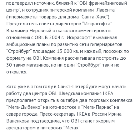
подтвердил источник, близкий к “OBI франчайзинговый
центр”, и сотрудник питерской компании “Лавента”
(гипермаркеты товаров для дома “Санта-Хаус”).
Председатель совета директоров “Искрасофта”
Владимир Неровный отказался комментировать
отношения с OBI. В 2004 г. “Искрасофт” вынашивал
амбициозные планы по развитию сети гипермаркетов
“Стройбург” площадью 13 000 кв. м каждый, похожих по
формату на OBI. Компания рассчитывала построить до
30 таких магазинов, но ни один “Стройбург” так и не
открылся.
Зато уже в этом году в Санкт-Петербурге могут начать
работу два центра OBI. Шведская компания IKEA
предполагает открыть в октябре два торговых комплекса
“Мега-Дыбенко” на юго-востоке и “Мега-Парнас” на
севере города. Пресс-секретарь IKEA в России Ирина
Ваненкова подтвердила, что OBI станет якорным
арендатором в питерских “Мегах”.