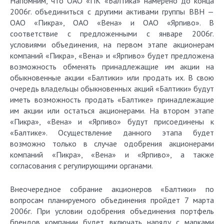
Напомним, что ОАО «ПК «Балтика» намерено до конца
2006г. объединиться с другими активами группы BBH —
ОАО «Пикра», ОАО «Вена» и ОАО «Ярпиво». В
соответствие с предложенными с январе 2006г.
условиями объединения, на первом этапе акционерам
компаний «Пикра», «Вена» и «Ярпиво» будет предложена
возможность обменять принадлежащие им акции на
обыкновенные акции «Балтики» или продать их. В свою
очередь владельцы обыкновенных акций «Балтики» будут
иметь возможность продать «Балтике» принадлежащие
им акции или остаться акционерами. На втором этапе
«Пикра», «Вена» и «Ярпиво» будут присоединены к
«Балтике». Осуществление данного этапа будет
возможно только в случае одобрения акционерами
компаний «Пикра», «Вена» и «Ярпиво», а также
согласования с регулирующими органами.
Внеочередное собрание акционеров «Балтики» по
вопросам планируемого объединения пройдет 7 марта
2006г. При условии одобрения объединения портфель
брендов компании будет включать наряду с марками