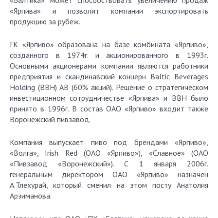
«Балтика» может способствовать увеличению продаж
«Ярпива» и позволит компании экспортировать
продукцию за рубеж.
ГК «Ярпиво» образована на базе комбината «Ярпиво»,
созданного в 1974г. и акционированного в 1993г.
Основными акционерами компании являются работники
предприятия и скандинавский концерн Baltic Beverages
Holding (ВВН) AB (60% акций). Решение о стратегическом
инвестиционном сотрудничестве «Ярпива» и ВВН было
принято в 1996г. В состав ОАО «Ярпиво» входит также
Воронежский пивзавод.
Компания выпускает пиво под брендами «Ярпиво»,
«Волга», Irish Red (ОАО «Ярпиво»), «Славное» (ОАО
«Пивзавод «Воронежский»). С 1 января 2006г.
генеральным директором ОАО «Ярпиво» назначен
А.Тлехурай, который сменил на этом посту Анатолия
Арзиманова.