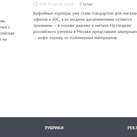
11:19, 17 июля 2026
Статьи
Кофейные корнеры уже стали стандартом для магазин
офисов и АЗС, а их модели десятилетиями остаются
овь
прежними — в основе дерево и металл. На Неделе
ния с
российского ритейла в Москве представили альтернат
сийская
— кофе-корнер из полимерных материалов.
я на
РУБРИКИ
РЕК