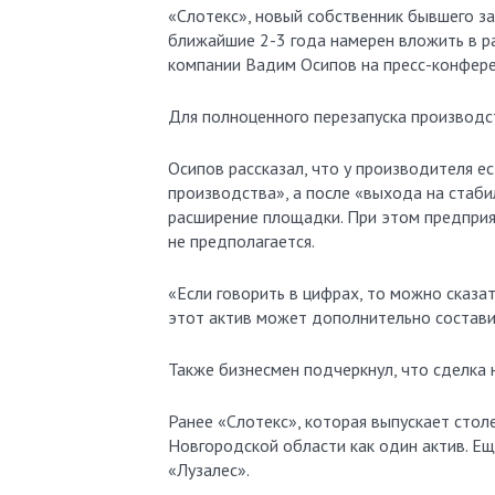
«Слотекс», новый собственник бывшего завода IKEA в Великом Новгороде («Икеа Индастри Новгород»), в
ближайшие 2-3 года намерен вложить в р
компании Вадим Осипов на пресс-конфере
Для полноценного перезапуска производст
Осипов рассказал, что у производителя е
производства», а после «выхода на стаб
расширение площадки. При этом предприя
не предполагается.
«Если говорить в цифрах, то можно сказа
этот актив может дополнительно составит
Также бизнесмен подчеркнул, что сделка 
Ранее «Слотекс», которая выпускает стол
Новгородской области как один актив. Ещ
«Лузалес».