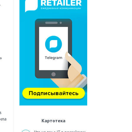
»
в
ила
Картотека