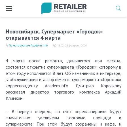
Перейти
к
содержимому
Новосибирск. Супермаркет «Городок»
открывается 4 марта
По материалам Academ.Info
13:02, 26 февраля 2006
4 марта после ремонта, длившегося два месяца,
состоится открытие супермаркета «Городок», которому в
этом году исполняется 8 лет. Об изменениях в интерьере,
в обслуживании и ассортименте супермаркета «Городок»
корреспонденту Academ.info Дмитрию Корсакову
рассказал директор торгового комплекса Аркадий
Климкин:
– В первую очередь, за счет перепланировки будут
значительно увеличены торговые площади в
супермаркете. При этом будут сохранены и кафе, и