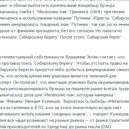
шки” и обязал выплатить компенсацию владельцу брэнда
началась тяжба с “Мегаполис-пак”. Причем в 2004 г. претензии
ключались в использовании названия “Путинки”. Юристы “Сибирск
нием аннулировать товарный знак “Путинки”, так как, по их мнен
дное от фамилии президента, без его согласия. Но палата по
тказала “Сибирскому берегу”. После этого “Сибирский берег”
теллектуальной собственности Владимир Энтин считает, что
 противостоять “Сибирскому берегу”. “Чтобы отстоять право на
бирского берега» придется либо добиться аннулирования самог
ть, что используемая ими упаковка является типичной для
эксперт. Он полагает, что имитация упаковки была недальновидн
ольку репозиционировать брэнды на пищевом рынке всегда трудн
ный исход дела для “Мегаполис-пак”, которая намерена
ик “Финама” Михаил Кузнецов. “Вероятность победы «Мегаполи
ся к вступлению в ВТО, а из-за этого значительно возрастает
егального использования товарных знаков”, — говорит Кузнецов
емя все чаще возникают на разных рынках — от рынка туалетно
тив производителей из Удмуртии) до рынка масла (ОАО