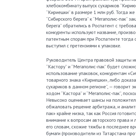
хлебокомбинату выпуск сухариков “Кирию
“Кириешки” в размере 1 млн руб. Тогда же 
“Сибирского берега” к “Мегаполис-пак” за
берега” обратились в Роспатент с требова
конкуренты используют название, произво
патентным спорам при Роспатенте тогда о
выступил с претензиями к упаковке.
Руководитель Центра правовой защиты ин
“Кастору” и “Мегаполис-пак” будет сложно
использование упаковок, конкурентам «Си
товарного знака «Кириешки», либо доказа
сухариков в данном регионе”, — говорит 
ходом “Кастора” и “Мегаполис-пак”, поск
Невысоко оценивает шансы на положитель
обжаловать решение арбитража, и аналит
пак» крайне низка, так как Россия готовит
внимание к вопросам авторского права и л
его словам, схожие тяжбы в последнее вр
бумаги (производители из Татарстана про