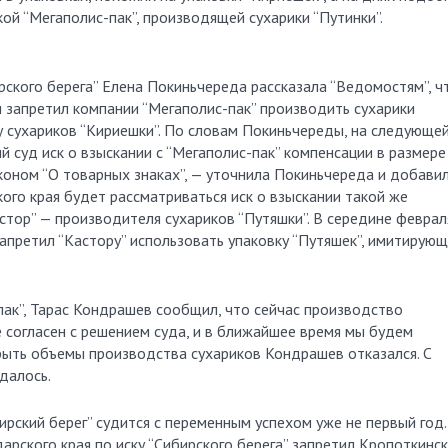
й “Мегаполис-пак”, производящей сухарики “Путинки”.
ского берега” Елена Покиньчереда рассказала “Ведомостям”, ч
 запретил компании “Мегаполис-пак” производить сухарики
ку сухариков “Кириешки”. По словам Покиньчереды, на следующе
 суд иск о взыскании с “Мегаполис-пак” компенсации в размере
аконом “О товарных знаках”, — уточнила Покиньчереда и добавил
ого края будет рассматриваться иск о взыскании такой же
стор” — производителя сухариков “Путяшки”. В середине феврал
апретил “Кастору” использовать упаковку “Путяшек”, имитирую
-пак”, Тарас Кондрашев сообщил, что сейчас производство
е согласен с решением суда, и в ближайшее время мы будем
рыть объемы производства сухариков Кондрашев отказался. С
далось.
рский берег” судится с переменным успехом уже не первый год.
арского края по иску “Сибирского берега” запретил Кропоткинс