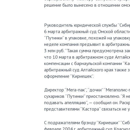
решение было вынесено в отношении омско
Руководитель юридической службы “Сибир
6 марта арбитражный суд Омской области
“Путинки” в упаковке, похожей на упаков
неделе компания предъявит в арбитражный
3 млн руб. “Такая сумма предусмотрена з
что 10 марта в арбитражном суде Алтайск
компенсации с барнаульской компании “Ка
арбитражный суд Алтайского края также з
оформление “Кириешек”.
Директор “Мега-пак”, “дочки” “Мегаполис
сухариков “Путинки” приостановлено. “Я н
подавать апелляцию”, — сообщил он. Раск
представителями “Кастора” связаться не у
С подражателями брэнду “Кириешки” “Сиби
феврале 2004 г. арбитражный суд Краснод