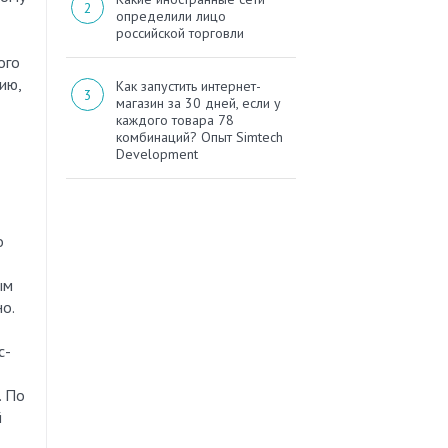
определили лицо
российской торговли
ого
ию,
Как запустить интернет-
магазин за 30 дней, если у
каждого товара 78
комбинаций? Опыт Simtech
Development
о
ым
о.
с-
. По
й