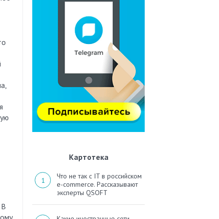
то
й
а,
я
щую
Картотека
Что не так с IT в российском
e-commerce. Рассказывают
эксперты QSOFT
 В
кому
Какие иностранные сети