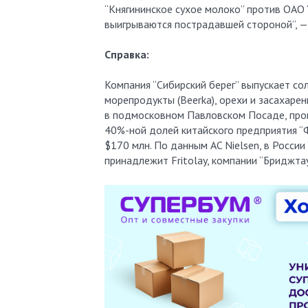
“Княгининское сухое молоко” против ОАО 
выигрываются пострадавшей стороной”, —
Справка:
Компания “Сибирский берег” выпускает сол
морепродукты (Beerka), орехи и засахар
в подмосковном Павловском Посаде, прои
40%-ной долей китайского предприятия “Ф
$170 млн. По данным AC Nielsen, в России
принадлежит Fritolay, компании “Бриджта