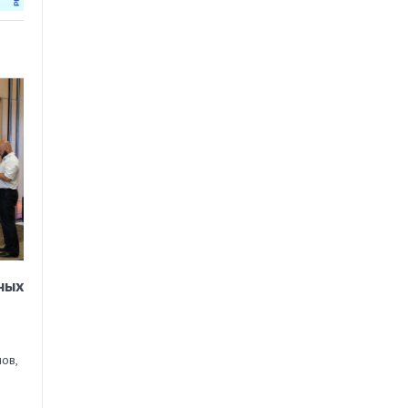
ных
ов,