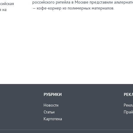
российского ритейла в Москве представили альтернат
сийская
— кофе-корнер из полимерных материалов.
я на
РУБРИКИ
РЕК
Новости
Рекл
Статьи
Прай
Картотека