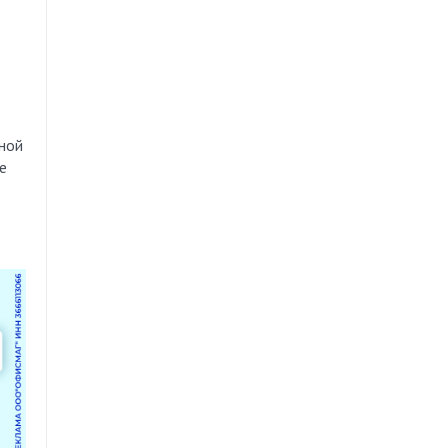
дной
е