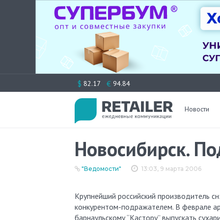
Перейти
$
€
82.17
94.84
к
содержимому
Новости
Новосибирск. П
"Ведомости"
13:03, 9 марта 2006
Крупнейший российский производитель сн
конкурентом-подражателем. В феврале а
барнаульскому “Кастору” выпускать сухари