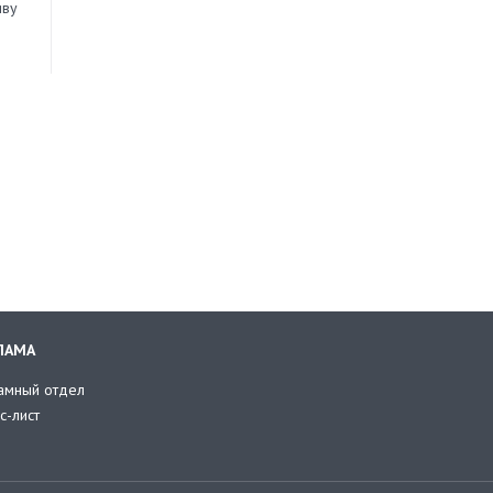
иву
ЛАМА
амный отдел
с-лист