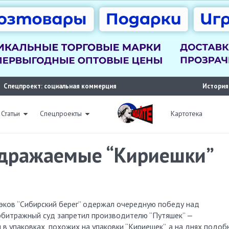
Спецпроект: социальная коммерция
История
Статьи
Спецпроекты
Картотека
одражаемые “Кириешки”
эков “Сибирский берег” одержал очередную победу над
рбитражный суд запретил производителю “Путяшек” —
 в упаковках, похожих на упаковки “Кириешек”, а на днях подоб