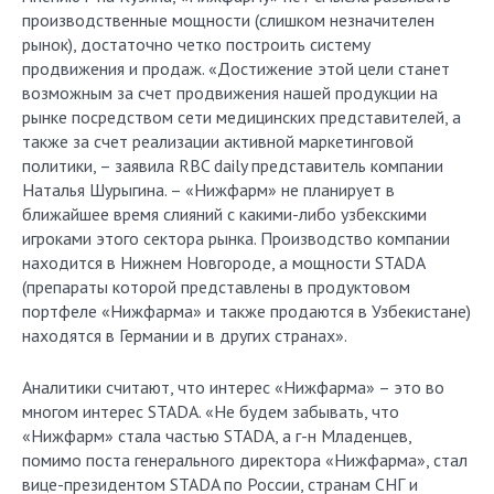
производственные мощности (слишком незначителен
рынок), достаточно четко построить систему
продвижения и продаж. «Достижение этой цели станет
возможным за счет продвижения нашей продукции на
рынке посредством сети медицинских представителей, а
также за счет реализации активной маркетинговой
политики, – заявила RBC daily представитель компании
Наталья Шурыгина. – «Нижфарм» не планирует в
ближайшее время слияний с какими-либо узбекскими
игроками этого сектора рынка. Производство компании
находится в Нижнем Новгороде, а мощности STADA
(препараты которой представлены в продуктовом
портфеле «Нижфарма» и также продаются в Узбекистане)
находятся в Германии и в других странах».
Аналитики считают, что интерес «Нижфарма» – это во
многом интерес STADA. «Не будем забывать, что
«Нижфарм» стала частью STADA, а г-н Младенцев,
помимо поста генерального директора «Нижфарма», стал
вице-президентом STADA по России, странам СНГ и