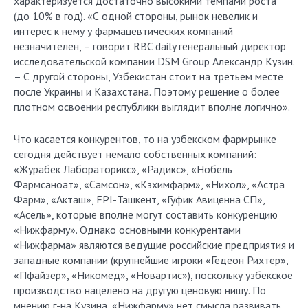
характеризуется достаточно высокими темпами роста
(до 10% в год). «С одной стороны, рынок невелик и
интерес к нему у фармацевтических компаний
незначителен, – говорит RBC daily генеральный директор
исследовательской компании DSM Group Александр Кузин.
– С другой стороны, Узбекистан стоит на третьем месте
после Украины и Казахстана. Поэтому решение о более
плотном освоении республики выглядит вполне логично».
Что касается конкурентов, то на узбекском фармрынке
сегодня действует немало собственных компаний:
«Журабек Лабораторикс», «Радикс», «Нобель
Фармсаноат», «Самсон», «Кзхимфарм», «Нихол», «Астра
Фарм», «Акташ», FPI-Ташкент, «Гуфик Авиценна СП»,
«Асель», которые вполне могут составить конкуренцию
«Нижфарму». Однако основными конкурентами
«Нижфарма» являются ведущие российские предприятия и
западные компании (крупнейшие игроки «Гедеон Рихтер»,
«Пфайзер», «Никомед», «Новартис»), поскольку узбекское
производство нацелено на другую ценовую нишу. По
мнению г-на Кузина, «Нижфарму» нет смысла развивать