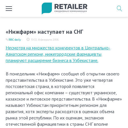
Перейти
к
содержимому
«Нижфарм» наступает на СНГ
RBC daily
10:02, 8 февраля 2006
Несмотря на множество конкурентов в Центрально-
Азиатском регионе, нижегородские фармацевты
планируют расширение бизнеса в Узбекистане.
В понедельник «Нижфарм» сообщил об открытии своего
представительства в Узбекистане. Это уже четвертая
постсоветская страна, в которой появляется
региональный офис компании – существуют украинское,
казахское и литовское представительства. В «Нижфарме»
называют Узбекистан приоритетным регионом для
развития, хотя эксперты расходятся в оценках объема
рынка этой республики. По их оценкам, экспансия
отечественной фармацевтики в страны СНГ вполне