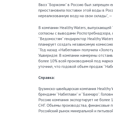
Ввоз “Боржоми” в Россию был запрещен 
приостановила поставки этой воды в Росс
нереализованную воду на свои склады”, 
В компании Healthy Waters, выпускающей
согласны с выводами Роспотребнадзора, 
“Ведомостям” гендиректор Healthy Waters
планирует создать независимую комиссию 
“Год назад «Набеглави» получила «Золот
Ушверидзе. В компании намерены отстаива
более 10% всей производимой под маркой 
уточнил, что годовой объем продаж “Набе
Справка:
Грузинско-швейцарская компания Healthy W
брендами “Набеглави” и “Бахмаро”. Голов
Россию компания экспортирует не более 1
СНГ. Объемы производства, финансовые по
Российский рынок минеральной и питьевой 