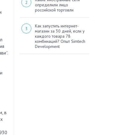
определили лицо
российской торговли
м
Как запустить интернет-
магазин за 30 дней, если у
е
каждого товара 78
ил
комбинаций? Опыт Simtech
ия
Development
ви”.
ии
, в
ах
$930