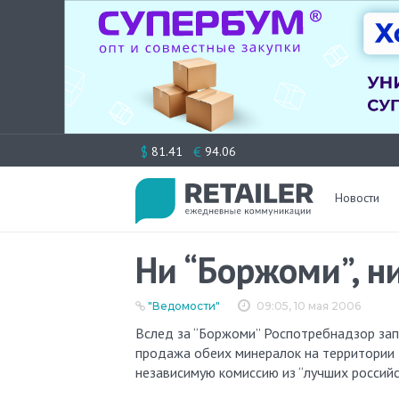
Перейти
$
€
81.41
94.06
к
содержимому
Новости
Ни “Боржоми”, н
"Ведомости"
09:05, 10 мая 2006
Вслед за “Боржоми” Роспотребнадзор запретил другую грузинскую воду — “Набеглави”. С сегодняшнего дня
продажа обеих минералок на территории 
независимую комиссию из “лучших российс