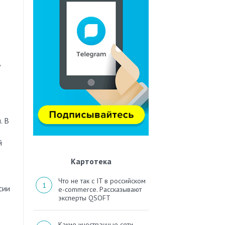
в
. В
й
Картотека
Что не так с IT в российском
сии
e-commerce. Рассказывают
эксперты QSOFT
Какие иностранные сети