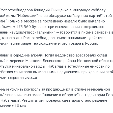
 Роспотребнадзора Геннадий Онищенко в минувшую субботу
кой воды “Набеглави” из-за обнаружения “крупных партий” этой
ам. “Только в Москве за последнюю неделю было выявлено
 объемом 175 560 бутылок, при исследовании содержимого
аны неудовлетворительными”, — говорится в письме санврача 
дняшнего дня Роспотребнадзор приостанавливает действие
фактический запрет на хождение этого товара в России.
ави” в середине апреля. Тогда ведомство арестовало склад
ный в деревне Мешково Ленинского района Московской области
утылка минеральной воды “Набеглави” (стеклянные емкости по
 действия санитаров выявленными нарушениями при хранении это
ном закрытии склада.
нным усилить контроль за продающейся в стране минеральной
ть” чиновника вызывало “наличие в обороте” на территории Рос
“Набеглави”. Результатом проверок санитаров стало решение
марок с 10 мая.