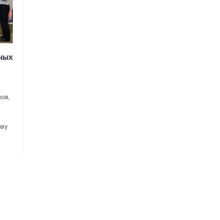
ных
ов,
иву