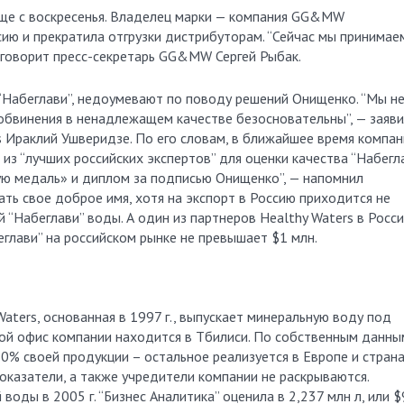
еще с воскресенья. Владелец марки — компания GG&MW
ию и прекратила отгрузки дистрибуторам. “Сейчас мы принимае
— говорит пресс-секретарь GG&MW Сергей Рыбак.
 “Набеглави”, недоумевают по поводу решений Онищенко. “Мы н
обвинения в ненадлежащем качестве безосновательны”, — заяв
 Ираклий Ушверидзе. По его словам, в ближайшее время компан
из “лучших российских экспертов” для оценки качества “Набегла
ую медаль» и диплом за подписью Онищенко”, — напомнил
ть свое доброе имя, хотя на экспорт в Россию приходится не
“Набеглави” воды. А один из партнеров Healthy Waters в Росс
глави” на российском рынке не превышает $1 млн.
aters, основанная в 1997 г., выпускает минеральную воду под
ной офис компании находится в Тбилиси. По собственным данным
0% своей продукции – остальное реализуется в Европе и стран
казатели, а также учредители компании не раскрываются.
воды в 2005 г. “Бизнес Аналитика” оценила в 2,237 млн л, или 